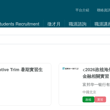
平台介紹
聯絡資
 Students Recruitment
徵才月
職涯諮詢
職涯講
otive Trim 暑期實習生
<2026政植
金融相關實習
富邦华一银行有
中國北京
政植
實習