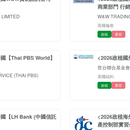
商業部門 行
LIMITED
W&W TRADING
英國倫敦
政植
實習
Thai PBS World】
<2026政植
世台聯合基金會
VICE (THAI PBS)
美國紐約
政植
實習
【LH Bank (中國信託
<2026政植
產控制部實習