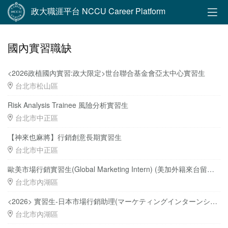
政大職涯平台 NCCU Career Platform
國內實習職缺
<2026政植國內實習:政大限定>世台聯合基金會亞太中心實習生
台北市松山區
Risk Analysis Trainee 風險分析實習生
台北市中正區
【神來也麻將】行銷創意長期實習生
台北市中正區
歐美市場行銷實習生(Global Marketing Intern) (美加外籍來台留學生) ( Foreign students are preferred)
台北市內湖區
<2026> 實習生-日本市場行銷助理(マーケティングインターンシップ) (長期/台北バイト)
台北市內湖區