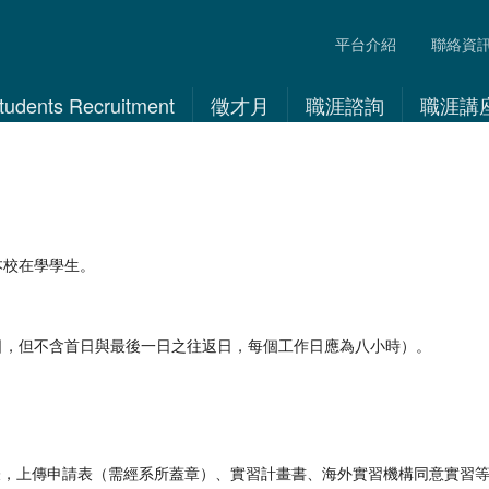
平台介紹
聯絡資
 Students Recruitment
徵才月
職涯諮詢
職涯講
本校在學學生。
日，但不含首日與最後一日之往返日，每個工作日應為八小時）。
表，上傳申請表（需經系所蓋章）、實習計畫書、海外實習機構同意實習