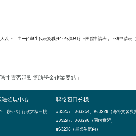
三人以上，由一位學生代表於職涯平台填列線上團體申請表，上傳申請表
際性實習活動獎助學金作業要點
」
職涯發展中心
聯絡窗口分機
南路二段64號 行政大樓三樓
#63257、#63254、#63228（海外實
#63297、#63298（國內實習）
#63296（畢業生流向）