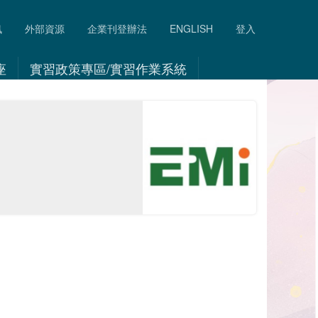
訊
外部資源
企業刊登辦法
ENGLISH
登入
座
實習政策專區/實習作業系統