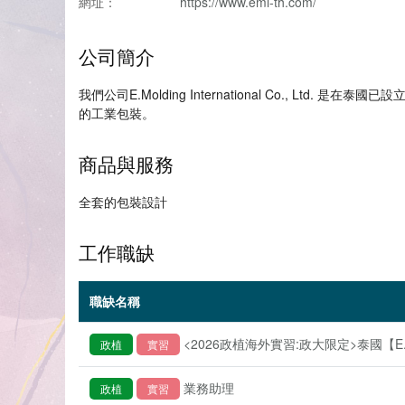
網址：
https://www.emi-th.com/
公司簡介
我們公司E.Molding International Co.
的工業包裝。
商品與服務
全套的包裝設計
工作職缺
職缺名稱
<2026政植海外實習:政大限定>泰國【E.Mold
政植
實習
業務助理
政植
實習