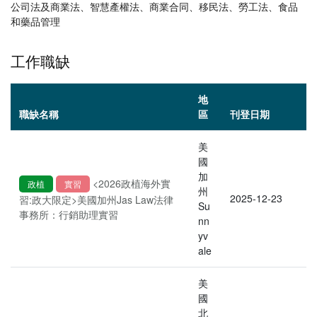
公司法及商業法、智慧產權法、商業合同、移民法、勞工法、食品
和藥品管理
工作職缺
地
職缺名稱
區
刊登日期
美
國
加
<2026政植海外實
政植
實習
州
2025-12-23
習:政大限定>美國加州Jas Law法律
Su
事務所：行銷助理實習
nn
yv
ale
美
國
北