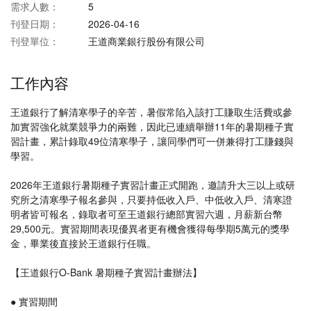
需求人數：
5
刊登日期：
2026-04-16
刊登單位：
王道商業銀行股份有限公司
工作內容
王道銀行了解清寒學子的辛苦，暑假常陷入該打工賺取生活費或參
加實習強化就業競爭力的兩難，因此已連續舉辦11年的暑期種子實
習計畫，累計錄取49位清寒學子，讓同學們可一併兼得打工賺錢與
學習。
2026年王道銀行暑期種子實習計畫正式開跑，邀請升大三以上或研
究所之清寒學子報名參與，只要持低收入戶、中低收入戶、清寒證
明者皆可報名，錄取者可至王道銀行總部實習六週，月薪新台幣
29,500元。實習期間表現優異者更有機會獲得每學期5萬元的獎學
金，畢業後直接於王道銀行任職。
【王道銀行O-Bank 暑期種子實習計畫辦法】
● 實習期間