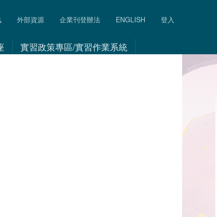
訊
外部資源
企業刊登辦法
ENGLISH
登入
座
實習政策專區/實習作業系統