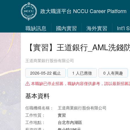
政大職涯平台 NCCU Career Platform
職缺訊息
國內實習
海外實習
Int'l
【實習】王道銀行_AML洗錢
王道商業銀行股份有限公司
2026-05-22 截止
1 人已應徵
0 人有興趣
本職缺已停止招募，職缺內容僅供參考，請以最新招募
基本資料
任職機構名稱：
王道商業銀行股份有限公司
工作性質：
實習
工作地點：
台北市內湖區
薪資待遇：
每小時196元