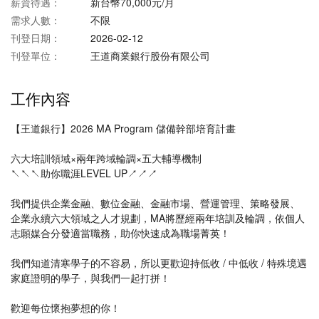
薪資待遇：
新台幣70,000元/月
需求人數：
不限
刊登日期：
2026-02-12
刊登單位：
王道商業銀行股份有限公司
工作內容
【王道銀行】2026 MA Program 儲備幹部培育計畫
六大培訓領域×兩年跨域輪調×五大輔導機制
↖↖↖助你職涯LEVEL UP↗↗↗
我們提供企業金融、數位金融、金融市場、營運管理、策略發展、
企業永續六大領域之人才規劃，MA將歷經兩年培訓及輪調，依個人
志願媒合分發適當職務，助你快速成為職場菁英！
我們知道清寒學子的不容易，所以更歡迎持低收 / 中低收 / 特殊境遇
家庭證明的學子，與我們一起打拼！
歡迎每位懷抱夢想的你！