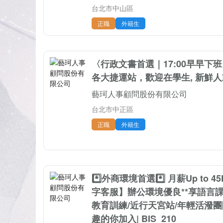
台北市中山區
正職
外籍生
〈行政文書首選｜17:00早早下班
各大捷運站，歡迎在學生, 新鮮人或
藝珂人事顧問股份有限公司
台北市中正區
正職
外籍生
*️⃣外商環境首選*️⃣ 月薪Up to
字客服】辦公環境優良**享語言課
教育訓練/近行天宮站/年輕活潑
趣的你加入| BIS_210