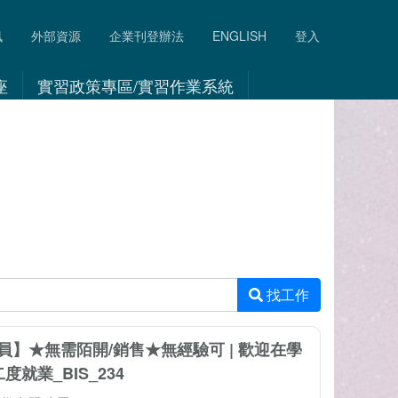
訊
外部資源
企業刊登辦法
ENGLISH
登入
座
實習政策專區/實習作業系統
找工作
員】★無需陌開/銷售★無經驗可 | 歡迎在學
度就業_BIS_234