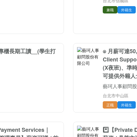
台北市信義區
兼職
外籍生
精品專櫃長期工讀__(學生打
⍟ 月薪可達50
Client S
(X夜班)、準
可提供外籍人士
藝珂人事顧問股
台北市中山區
正職
外籍生
ent Services｜
*️⃣【Priv