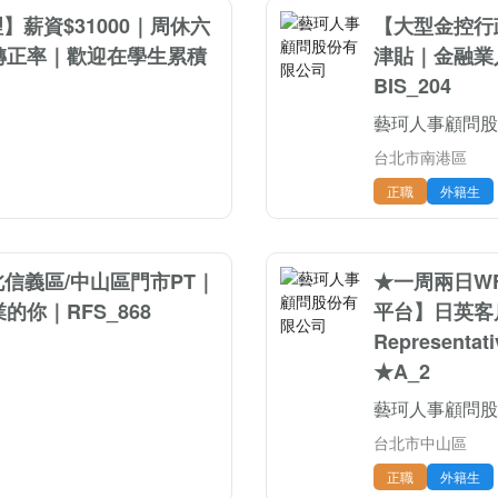
】薪資$31000｜周休六
【大型金控行
轉正率｜歡迎在學生累積
津貼｜金融業
BIS_204
藝珂人事顧問股
台北市南港區
正職
外籍生
】台北信義區/中山區門市PT｜
★一周兩日W
你｜RFS_868
平台】日英客戶服
Represen
★A_2
藝珂人事顧問股
台北市中山區
正職
外籍生