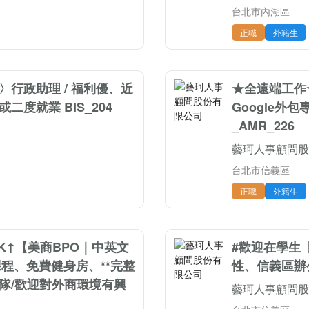
台北市內湖區
正職
外籍生
〉行政助理 / 福利優、近
★全遠端工作★【
二度就業 BIS_204
Google外
_AMR_226
藝珂人事顧問股
台北市信義區
正職
外籍生
 45K↑【美商BPO｜中英文
#歡迎在學生
程、免費健身房、**完整
性、信義區辦公
團隊/歡迎對外商環境有興
藝珂人事顧問股