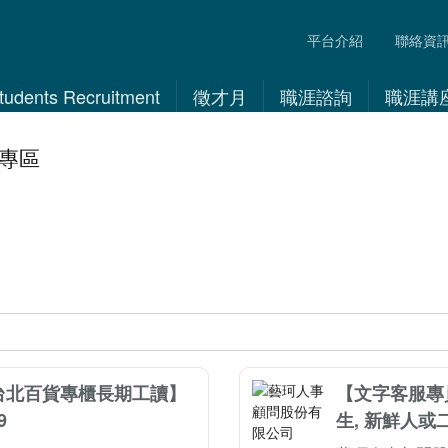
平台介紹
聯絡資
 Students Recruitment
徵才月
職涯諮詢
職涯講
求職專區
【台北百貨專櫃長期工讀】
【文字客服專
9
生, 新鮮人或二