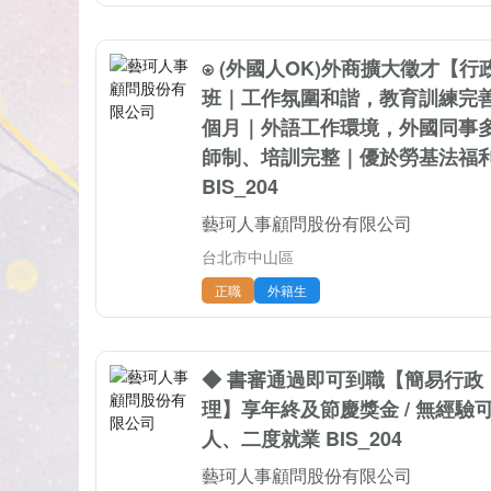
⍟ (外國人OK)外商擴大徵才【行
班｜工作氛圍和諧，教育訓練完善｜
個月｜外語工作環境，外國同事多
師制、培訓完整｜優於勞基法福
BIS_204
藝珂人事顧問股份有限公司
台北市中山區
正職
外籍生
◆ 書審通過即可到職【簡易行政
理】享年終及節慶獎金 / 無經驗
人、二度就業 BIS_204
藝珂人事顧問股份有限公司