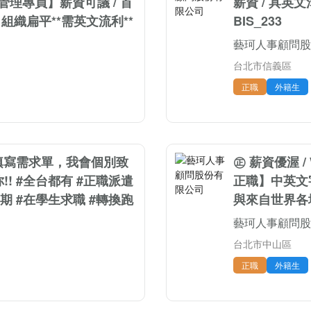
金帳務管理專員】薪資可議 / 首
薪資 / 具英
 組織扁平**需英文流利**
BIS_233
藝珂人事顧問股
台北市信義區
正職
外籍生
來填寫需求單，我會個別致
㊣ 薪資優渥 / 
! #全台都有 #正職派遣
正職】中英文字
期 #在學生求職 #轉換跑
與來自世界各地
藝珂人事顧問股
台北市中山區
正職
外籍生