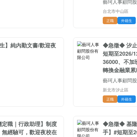
藝珂人事顧問股
台北市中山區
正職
外籍生
生】純內勤文書/歡迎夜
◆急徵◆ 汐
短期至2026
36000、
轉換金融業累積
藝珂人事顧問股
新北市汐止區
正職
外籍生
業穩定職｜行政助理】制度
◆急徵◆ 基
、無經驗可，歡迎夜校在
手】#短期至2