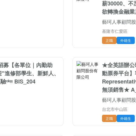
薪30000
欲轉換金融業累
藝珂人事顧問股
基隆市仁愛區
正職
外籍生
招募【各單位｜內勤助
★全英語辦公
迎"進修部學生、新鮮人、
動票券平台】客戶
ᵎᵎ BIS_204
Represen
無須銷售★ A
藝珂人事顧問股
台北市中山區
正職
外籍生