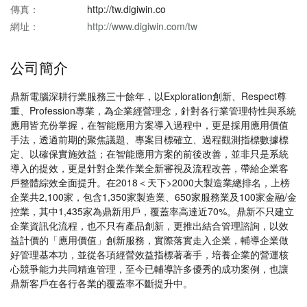
傳真：
http://tw.digiwin.co
網址：
http://www.digiwin.com/tw
公司簡介
鼎新電腦深耕行業服務三十餘年，以Exploration創新、Respect尊
重、Profession專業，為企業經營理念，針對各行業管理特性與系統
應用皆充份掌握，在智能應用方案導入過程中，更是採用應用價值
手法，透過前期的聚焦議題、專案目標確立、過程觀測指標數據標
定、以確保實施效益；在智能應用方案的前後改善，並非只是系統
導入的提效，更是針對企業作業全新審視及流程改善，帶給企業客
戶整體綜效全面提升。在2018＜天下>2000大製造業總排名，上榜
企業共2,100家，包含1,350家製造業、650家服務業及100家金融/金
控業，其中1,435家為鼎新用戶，覆蓋率高達近70%。鼎新不只建立
企業資訊化流程，也不只有產品創新，更推出結合管理諮詢，以效
益計價的「應用價值」創新服務，實際落實走入企業，輔導企業做
好管理基本功，並從各項經營效益指標著著手，培養企業的營運核
心競爭能力共同精進管理，至今已輔導許多優秀的成功案例，也讓
鼎新客戶在各行各業的覆蓋率不斷提升中。