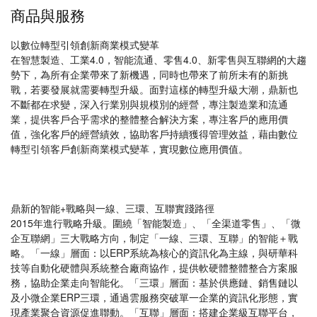
商品與服務
以數位轉型引領創新商業模式變革
在智慧製造、工業4.0，智能流通、零售4.0、新零售與互聯網的大趨
勢下，為所有企業帶來了新機遇，同時也帶來了前所未有的新挑
戰，若要發展就需要轉型升級。面對這樣的轉型升級大潮，鼎新也
不斷都在求變，深入行業別與規模別的經營，專注製造業和流通
業，提供客戶合乎需求的整體整合解決方案，專注客戶的應用價
值，強化客戶的經營績效，協助客戶持續獲得管理效益，藉由數位
轉型引領客戶創新商業模式變革，實現數位應用價值。
鼎新的智能+戰略與一線、三環、互聯實踐路徑
2015年進行戰略升級。圍繞「智能製造」、「全渠道零售」、「微
企互聯網」三大戰略方向，制定「一線、三環、互聯」的智能＋戰
略。「一線」層面：以ERP系統為核心的資訊化為主線，與研華科
技等自動化硬體與系統整合廠商協作，提供軟硬體整體整合方案服
務，協助企業走向智能化。「三環」層面：基於供應鏈、銷售鏈以
及小微企業ERP三環，通過雲服務突破單一企業的資訊化形態，實
現產業聚合資源促進聯動。「互聯」層面：搭建企業級互聯平台，