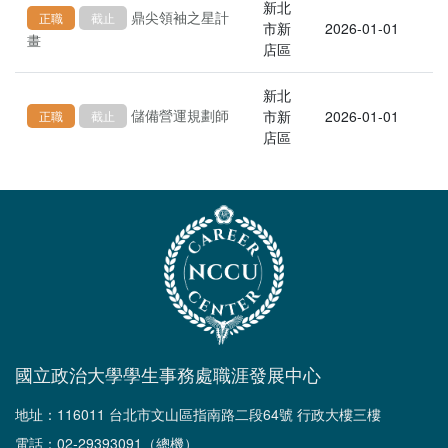
新北
鼎尖領袖之星計
正職
截止
市新
2026-01-01
畫
店區
新北
儲備營運規劃師
市新
2026-01-01
正職
截止
店區
國立政治大學學生事務處職涯發展中心
地址：116011 台北市文山區指南路二段64號 行政大樓三樓
電話：02-29393091（總機）