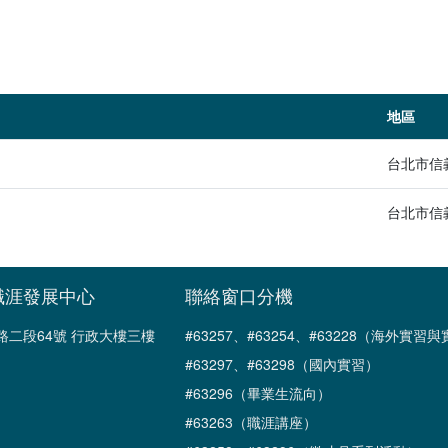
地區
台北市信
台北市信
職涯發展中心
聯絡窗口分機
南路二段64號 行政大樓三樓
#63257、#63254、#63228（海外實
#63297、#63298（國內實習）
#63296（畢業生流向）
#63263（職涯講座）