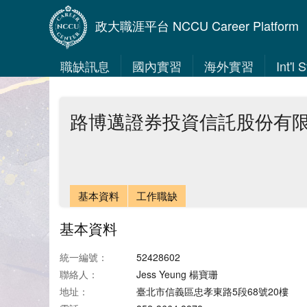
政大職涯平台 NCCU Career Platform
職缺訊息
國內實習
海外實習
Int'l
路博邁證券投資信託股份有
基本資料
工作職缺
基本資料
統一編號：
52428602
聯絡人：
Jess Yeung 楊寶珊
地址：
臺北市信義區忠孝東路5段68號20樓