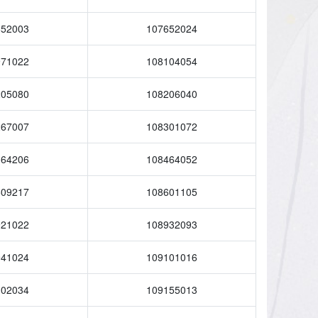
652003
107652024
971022
108104054
205080
108206040
267007
108301072
364206
108464052
509217
108601105
921022
108932093
941024
109101016
102034
109155013