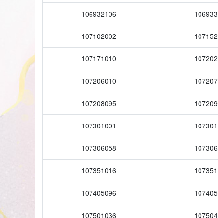
106932106
106933
107102002
107152
107171010
107202
107206010
107207
107208095
107209
107301001
107301
107306058
107306
107351016
107351
107405096
107405
107501036
107504