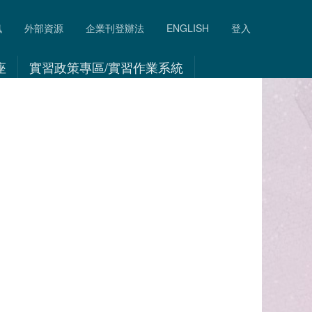
訊
外部資源
企業刊登辦法
ENGLISH
登入
座
實習政策專區/實習作業系統