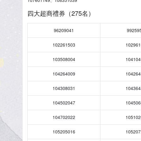
107601149、108351039
四大超商禮券（275名）
96209041
99259
102261503
102961
103508004
104104
104264009
104264
104308031
104364
104502047
104506
104702022
105102
105205016
105207