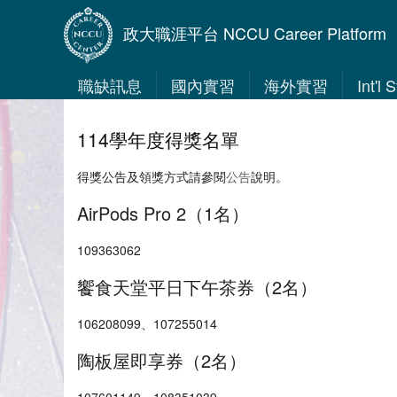
政大職涯平台 NCCU Career Platform
職缺訊息
國內實習
海外實習
Int'l
114學年度得獎名單
得獎公告及領獎方式請參閱
公告
說明。
AirPods Pro 2（1名）
109363062
饗食天堂平日下午茶券（2名）
106208099、107255014
陶板屋即享券（2名）