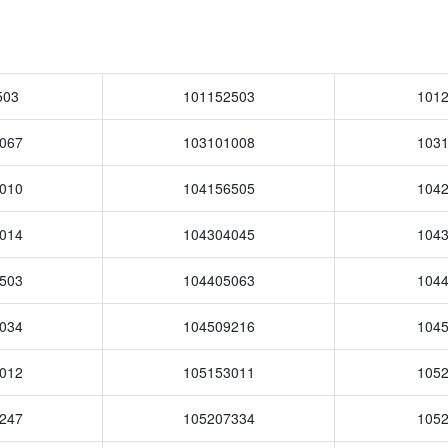
503
101152503
101
067
103101008
103
010
104156505
104
014
104304045
104
503
104405063
104
034
104509216
104
012
105153011
105
247
105207334
105