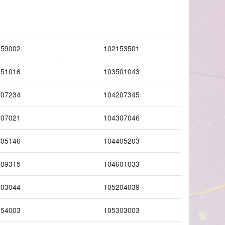
259002
102153501
151016
103501043
207234
104207345
307021
104307046
405146
104405203
509315
104601033
203044
105204039
254003
105303003