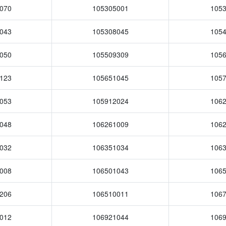
070
105305001
105
043
105308045
105
050
105509309
105
123
105651045
105
053
105912024
106
048
106261009
106
032
106351034
106
008
106501043
106
206
106510011
106
012
106921044
106