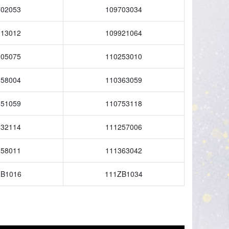
702053
109703034
913012
109921064
205075
110253010
358004
110363059
651059
110753118
932114
111257006
358011
111363042
ZB1016
111ZB1034