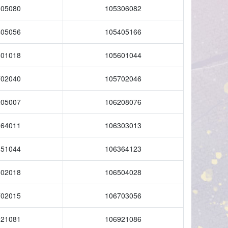
305080
105306082
405056
105405166
601018
105601044
702040
105702046
205007
106208076
264011
106303013
351044
106364123
502018
106504028
702015
106703056
921081
106921086