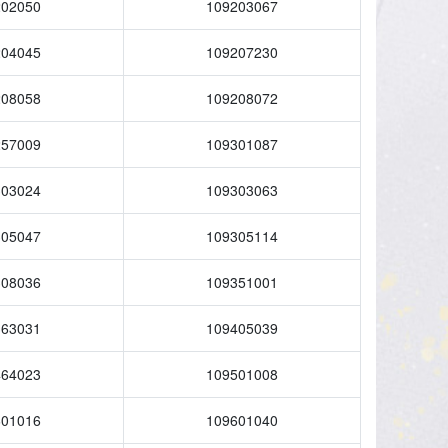
202050
109203067
204045
109207230
208058
109208072
257009
109301087
303024
109303063
305047
109305114
308036
109351001
363031
109405039
464023
109501008
601016
109601040