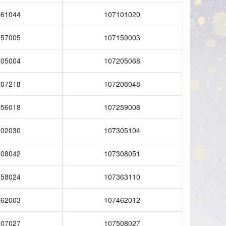
961044
107101020
157005
107159003
205004
107205068
207218
107208048
256018
107259008
302030
107305104
308042
107308051
358024
107363110
462003
107462012
507027
107508027