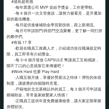
#成長超有感
-每年票選公司 MVP 並給予獎金，工作更帶勁。
-每 6 個月一次主管會談，讓努力被看見，是升遷加
薪的最佳機會。
-每月提供進修補助金學習新技術，跟上新潮流。
-每月可申請部門/跨部門交流聚餐，更了解一同打拼
的夥伴們。
#有福 17 享
-歡迎在職員工推薦人才，介紹成功並任職滿規定時
限，員工即享有介紹獎金。
-每 3~6 個月發放 CAPSULE 幣讓員工互相感謝，
開不了口的心意就靠它來傳遞吧！
#Work Hard 也要 Play Hard
-入職五個月後，享優於勞基法之特休！彈性的休假
制度，讓疲憊的你能隨時充電。
-戶籍地於北北基桃以外的員工，每 3 個月可申請返
鄉補助金，常常返家維繫家人情感！
-正職員工提供年度免費健康檢查，讓大家定期掌握
身體狀況。