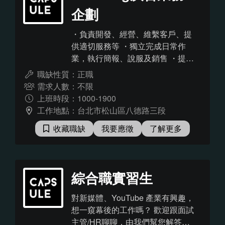
企劃
・負責開發、經營、維繫客戶、提
供適切服務等 ・獨立完成日常作
業，執行簡報、說服及銷售 ・提供
客戶內容行銷方案並統籌執行 ・其
職缺性質：正職
他主管交辦事項
需求人數：不限
上班時段：1000-1900
工作地點：台北市松山區八德路三段
收藏職缺
我要應徵
了解更多
綜合職實習生
對新媒體、YouTube 產業有興趣，
想一窺幕後的工作嗎？ 歡迎跟面試
主管/HR聊聊，由我們幫您解答問