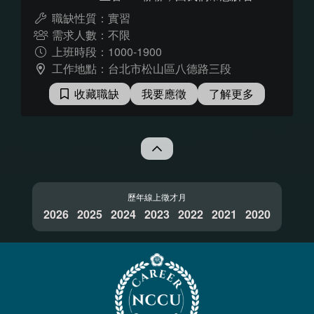
題吧！ 可能會接觸以下各項工作內
職缺性質：實習
容，也有機會輪調各部門喔！ ・協
需求人數：不限
助創作者品牌化經營及行銷規劃 ・
上班時段：1000-1900
協助頻道經營、進階數據分析與策
工作地點：台北市松山區八德路三段
略規劃 ・協助 YouTube 創作者影
收藏職缺
我要應徵
了解更多
片企劃與拍攝 ・合作品牌、合作夥
伴開發與關係維繫 ・創作者工商合
作提案和後續接洽執行 ・創作者相
關活動主辦及協辦支援等
歷年線上徵才月
2026
2025
2024
2023
2022
2021
2020