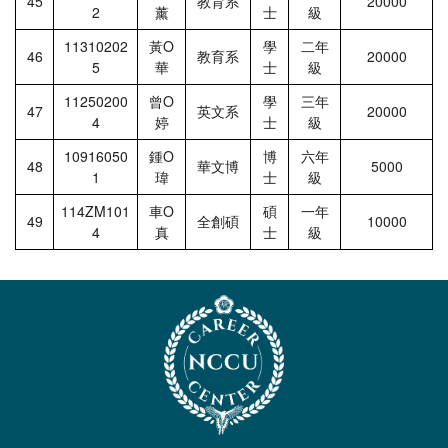
45
教育系
20000
2
薰
士
級
11310202
黃Ο
學
二年
46
教育系
20000
5
華
士
級
11250200
曾Ο
學
三年
47
英文系
20000
4
婷
士
級
10916050
鍾Ο
博
六年
48
華文博
5000
1
瑋
士
級
114ZM101
車Ο
碩
一年
49
全創碩
10000
4
真
士
級