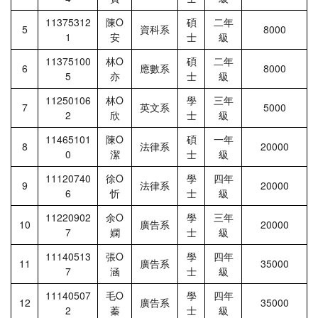
11375312
陳Ο
碩
二年
5
資科系
8000
1
安
士
級
11375100
林Ο
碩
二年
6
應數系
8000
5
亦
士
級
11250106
林Ο
學
三年
7
英文系
5000
2
欣
士
級
11465101
陳Ο
碩
一年
8
法律系
20000
0
潔
士
級
11120740
徐Ο
學
四年
9
法律系
20000
6
忻
士
級
11220902
余Ο
學
三年
10
廣告系
20000
7
嫻
士
級
11140513
張Ο
學
四年
11
廣告系
35000
7
涵
士
級
11140507
毛Ο
學
四年
12
廣告系
35000
2
蓁
士
級