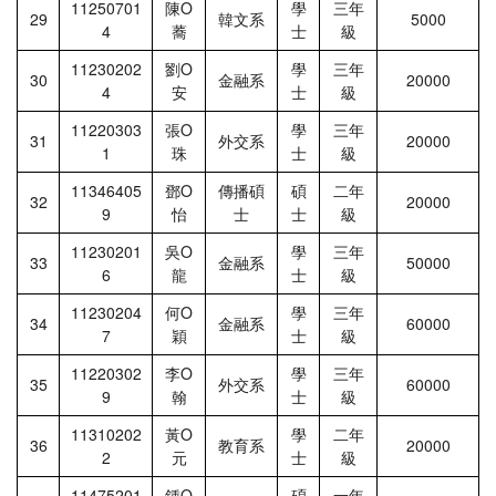
11250701
陳Ο
學
三年
29
韓文系
5000
4
蕎
士
級
11230202
劉Ο
學
三年
30
金融系
20000
4
安
士
級
11220303
張Ο
學
三年
31
外交系
20000
1
珠
士
級
11346405
鄧Ο
傳播碩
碩
二年
32
20000
9
怡
士
士
級
11230201
吳Ο
學
三年
33
金融系
50000
6
龍
士
級
11230204
何Ο
學
三年
34
金融系
60000
7
穎
士
級
11220302
李Ο
學
三年
35
外交系
60000
9
翰
士
級
11310202
黃Ο
學
二年
36
教育系
20000
2
元
士
級
11475201
鍾Ο
碩
一年