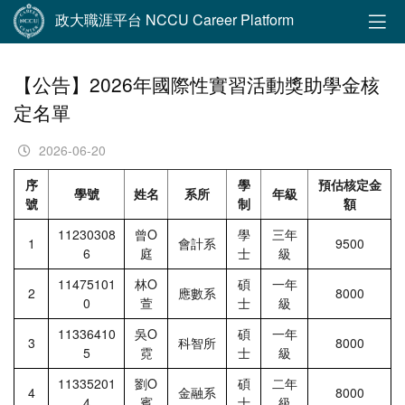
政大職涯平台 NCCU Career Platform
【公告】2026年國際性實習活動獎助學金核
定名單
2026-06-20
序
學
預估核定金
學號
姓名
系所
年級
號
制
額
11230308
曾Ο
學
三年
1
會計系
9500
6
庭
士
級
11475101
林Ο
碩
一年
2
應數系
8000
0
萱
士
級
11336410
吳Ο
碩
一年
3
科智所
8000
5
霓
士
級
11335201
劉Ο
碩
二年
4
金融系
8000
4
賓
士
級