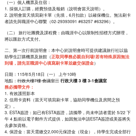
（一）個人機票及住宿：
1. 採個人訂購，經費預借及報銷（說明會當天說明）。
2. 說明會當天填寫刷卡單（先填，6月扣款）以確保機位。無法刷卡
者請先與職涯中心聯繫（02-29393091 #63257 #63296）。
（二） 旅行社團費及課程費：由職涯中心以限制性招標方式辦理，
將以匯款方式支付。
二、第一次行前說明會：本中心於說明會時可提供建議旅行社以協
助學生訂購機票及旅館（
正取同學務必親自到場!若有特殊原因無法
到場，請先至職涯中心填寫刷卡單並繳交保證金
）
日期：115年5月18日（一） 上午10時
地點：
行政大樓7樓 會議室三
行政大樓 3 樓 3-1會議室
務必攜帶文件：
1. 有效護照影本
2. 信用卡資料（當天可填寫刷卡單，協助同學機位及房間之預
定）。
3. ESTA簽證：如已有ESTA簽證，請攜帶，尚未申請者需於 5/22 下
午 4 點前以電子郵件方式提供，如因無法申請ESTA簽證或美簽將失
去參加資格。
4. 保證金：當天需繳交2,000元保證金（現金），待學生完成全部行