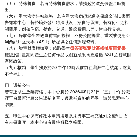
（五） 特殊餐食：若有特殊餐食需求，請務必於繳交保證金時提
出。
（六） 重大疾病告知義務：若有重大疾病須於繳交保證金時以書面
告知本中心，若於境外發生特殊狀況，須自行承擔。若有衍生之相
關費用，例如住宿、餐食、交通、醫療費用…等，皆自行負擔。
（七） 錄取學生未經事前書面授權，不得公開揭露、重製或使用亞
利桑那州立大學（ASU）所提供之任何課程資料。
（八） 智慧財產權拋棄：錄取學生
須簽署智慧財產權拋棄同意書
，
確認於計畫期間產生之任何作品或創新成果均應遵循 ASU 之智慧財
產權政策。
（九）核銷：學生務必於7/3中午12時以前前往職涯中心核銷，逾期
不予補助。
四、遞補公告
若有正取生放棄資格，本中心將於 2026年5月22日（五）中午於職
涯平台最新消息公告遞補名單，獲遞補資格的同學，請與職涯中心
聯繫。
五、職涯中心保有修改本申請規定及未盡事宜補充通知之權利。如
有未盡事宜，本中心擁有最終解釋之權限。