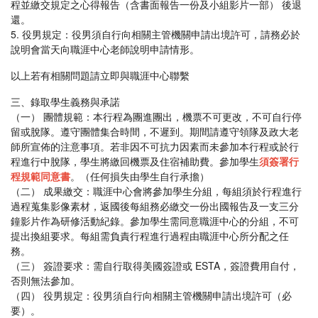
程並繳交規定之心得報告（含書面報告一份及小組影片一部） 後退
還。
5. 役男規定：役男須自行向相關主管機關申請出境許可，請務必於
說明會當天向職涯中心老師說明申請情形。
以上若有相關問題請立即與職涯中心聯繫
三、錄取學生義務與承諾
（一） 團體規範：本行程為團進團出，機票不可更改，不可自行停
留或脫隊。遵守團體集合時間，不遲到。期間請遵守領隊及政大老
師所宣佈的注意事項。若非因不可抗力因素而未參加本行程或於行
程進行中脫隊，學生將繳回機票及住宿補助費。參加學生
須簽署行
程規範同意書
。（任何損失由學生自行承擔）
（二） 成果繳交：職涯中心會將參加學生分組，每組須於行程進行
過程蒐集影像素材，返國後每組務必繳交一份出國報告及一支三分
鐘影片作為研修活動紀錄。參加學生需同意職涯中心的分組，不可
提出換組要求。每組需負責行程進行過程由職涯中心所分配之任
務。
（三） 簽證要求：需自行取得美國簽證或 ESTA，簽證費用自付，
否則無法參加。
（四） 役男規定：役男須自行向相關主管機關申請出境許可（必
要）。