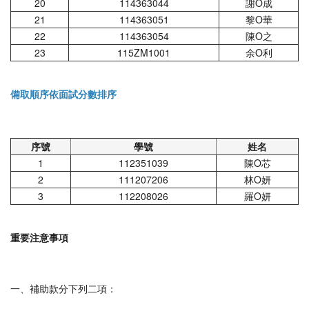
20
114363044
謝Ο成
21
114363051
黎Ο華
22
114363054
陳Ο之
23
115ZM1001
余Ο利
備取順序依面試分數排序
序號
學號
姓名
1
112351039
陳Ο芯
2
111207206
林Ο妍
3
112208026
羅Ο妍
重要注意事項
一、補助款分下列二項：