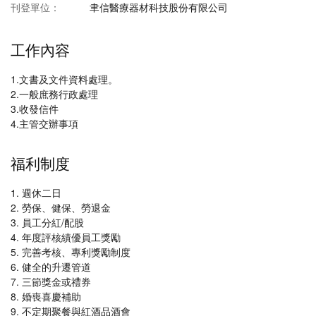
刊登單位：
聿信醫療器材科技股份有限公司
工作內容
1.文書及文件資料處理。
2.一般庶務行政處理
3.收發信件
4.主管交辦事項
福利制度
1. 週休二日
2. 勞保、健保、勞退金
3. 員工分紅/配股
4. 年度評核績優員工獎勵
5. 完善考核、專利獎勵制度
6. 健全的升遷管道
7. 三節獎金或禮券
8. 婚喪喜慶補助
9. 不定期聚餐與紅酒品酒會