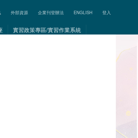
訊
外部資源
企業刊登辦法
ENGLISH
登入
座
實習政策專區/實習作業系統