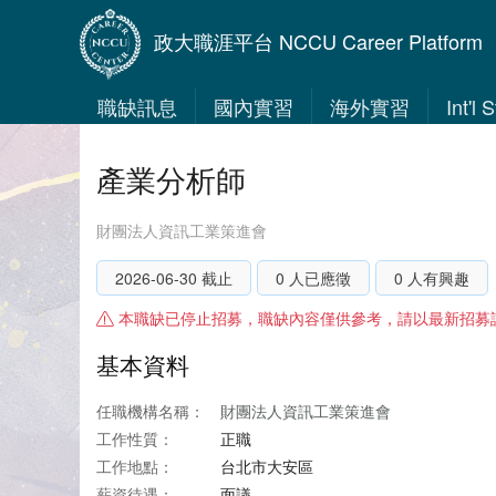
政大職涯平台 NCCU Career Platform
職缺訊息
國內實習
海外實習
Int'l
產業分析師
財團法人資訊工業策進會
2026-06-30 截止
0 人已應徵
0 人有興趣
本職缺已停止招募，職缺內容僅供參考，請以最新招募
基本資料
任職機構名稱：
財團法人資訊工業策進會
工作性質：
正職
工作地點：
台北市大安區
薪資待遇：
面議