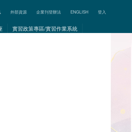
訊
外部資源
企業刊登辦法
ENGLISH
登入
座
實習政策專區/實習作業系統