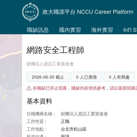
政大職涯平台 NCCU Career Platform
職缺訊息
國內實習
海外實習
Int'l
網路安全工程師
財團法人資訊工業策進會
2026-06-30 截止
0 人已應徵
0 人有興趣
本職缺已停止招募，職缺內容僅供參考，請以最新招募
基本資料
任職機構名稱：
財團法人資訊工業策進會
工作性質：
正職
工作地點：
台北市松山區
薪資待遇：
面議