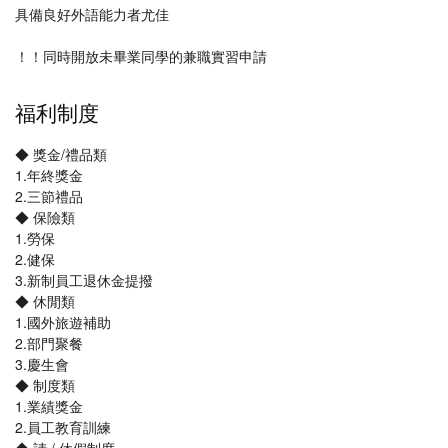
具備良好外語能力者尤佳
！！同時開放未畢業同學的兼職實習申請
福利制度
◆ 獎金/禮品類
1.年終獎金
2.三節禮品
◆ 保險類
1.勞保
2.健保
3.新制員工退休金提撥
◆ 休閒類
1.國外旅遊補助
2.部門聚餐
3.慶生會
◆ 制度類
1.業績獎金
2.員工教育訓練