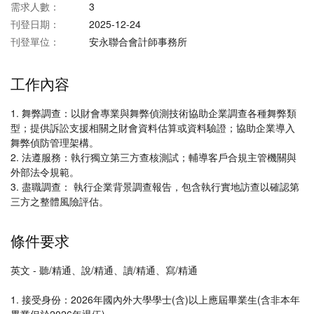
需求人數：
3
刊登日期：
2025-12-24
刊登單位：
安永聯合會計師事務所
工作內容
1. 舞弊調查：以財會專業與舞弊偵測技術協助企業調查各種舞弊類
型；提供訴訟支援相關之財會資料估算或資料驗證；協助企業導入
舞弊偵防管理架構。
2. 法遵服務：執行獨立第三方查核測試；輔導客戶合規主管機關與
外部法令規範。
3. 盡職調查： 執行企業背景調查報告，包含執行實地訪查以確認第
三方之整體風險評估。
條件要求
英文 - 聽/精通、說/精通、讀/精通、寫/精通
1. 接受身份：2026年國內外大學學士(含)以上應屆畢業生(含非本年