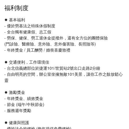
福利制度
✸ 基本福利
- 優於勞基法之特殊休假制度
- 全台獨有健康假、志工假
- 勞保、健保、勞工退休金提撥外，還有全方位的團體保險
(門診險、醫療險、意外險、意外傷害險、長照險等)
- 年終獎金 / 員工酬勞 / 婚喪喜慶致禮
✸ 交通便利，工作環境佳
- 台北信義總部位於捷運101/世貿站2號出口走路2分鐘
- 自由明亮的空間，辦公室坐擁無敵101美景，讓你工作之餘放鬆心
靈
✸ 激勵獎金
- 年終獎金、績效獎金
- 節金 (端午/中秋節金)
- 服務週年獎勵
✸ 健康與照護
- 優於法令的健檢 (每年提供免費健檢)