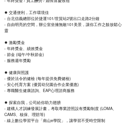
- 年終獎金 / 員工酬勞 / 婚喪喜慶致禮
✸ 交通便利，工作環境佳
- 台北信義總部位於捷運101/世貿站2號出口走路2分鐘
- 自由明亮的空間，辦公室坐擁無敵101美景，讓你工作之餘放鬆心
靈
✸ 激勵獎金
- 年終獎金、績效獎金
- 節金 (端午/中秋節金)
- 服務週年獎勵
✸ 健康與照護
- 優於法令的健檢 (每年提供免費健檢)
- 安心托育方案 (優質幼兒園合作企業優惠)
- 專職醫生健康諮詢、EAP心理諮商服務
✸ 探索自我，公司給你助力翅膀
- 建構人才訓練發展計畫，考取專業證照設有獎勵制度 (LOMA、
CAMS、核保、理賠等)
- 線上數位學習平台「南山e學院」，讓學習不受時空限制