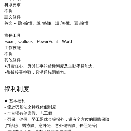
科系要求
不拘
語文條件
英文 -- 聽 /略懂、說 /略懂、讀 /略懂、寫 /略懂
擅長工具
Excel、Outlook、PowerPoint、Word
工作技能
不拘
其他條件
●具責任心、勇與任事的積極態度及主動學習能力。
●樂於接受挑戰，具溝通協調能力。
福利制度
✸ 基本福利
- 優於勞基法之特殊休假制度
- 全台獨有健康假、志工假
- 勞保、健保、勞工退休金提撥外，還有全方位的團體保險
(門診險、醫療險、意外險、意外傷害險、長照險等)