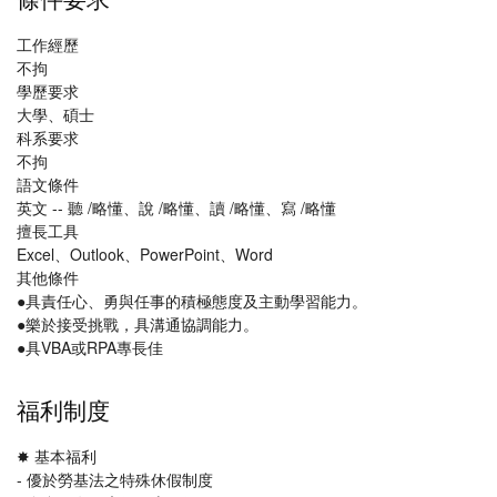
工作經歷
不拘
學歷要求
大學、碩士
科系要求
不拘
語文條件
英文 -- 聽 /略懂、說 /略懂、讀 /略懂、寫 /略懂
擅長工具
Excel、Outlook、PowerPoint、Word
其他條件
●具責任心、勇與任事的積極態度及主動學習能力。
●樂於接受挑戰，具溝通協調能力。
●具VBA或RPA專長佳
福利制度
✸ 基本福利
- 優於勞基法之特殊休假制度