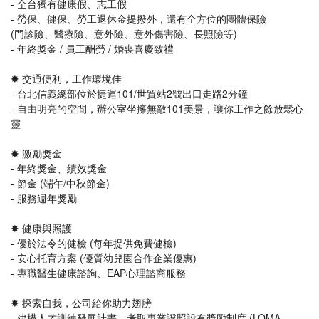
- 全台獨有健康假、志工假
- 勞保、健保、勞工退休金提撥外，還有全方位的團體保險
(門診險、醫療險、意外險、意外傷害險、長照險等)
- 年終獎金 / 員工酬勞 / 婚喪喜慶致禮
✸ 交通便利，工作環境佳
- 台北信義總部位於捷運101/世貿站2號出口走路2分鐘
- 自由明亮的空間，辦公室坐擁無敵101美景，讓你工作之餘放鬆心
靈
✸ 激勵獎金
- 年終獎金、績效獎金
- 節金 (端午/中秋節金)
- 服務週年獎勵
✸ 健康與照護
- 優於法令的健檢 (每年提供免費健檢)
- 安心托育方案 (優質幼兒園合作企業優惠)
- 專職醫生健康諮詢、EAP心理諮商服務
✸ 探索自我，公司給你助力翅膀
- 建構人才訓練發展計畫，考取專業證照設有獎勵制度 (LOMA、