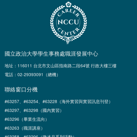
國立政治大學學生事務處職涯發展中心
地址：116011 台北市文山區指南路二段64號 行政大樓三樓
電話：02-29393091（總機）
聯絡窗口分機
#63257、#63254、#63228（海外實習與實習訊息刊登）
#63297、#63298（國內實習）
#63296（畢業生流向）
#63263（職涯講座）
#63258、#63296（徵才月系列活動）