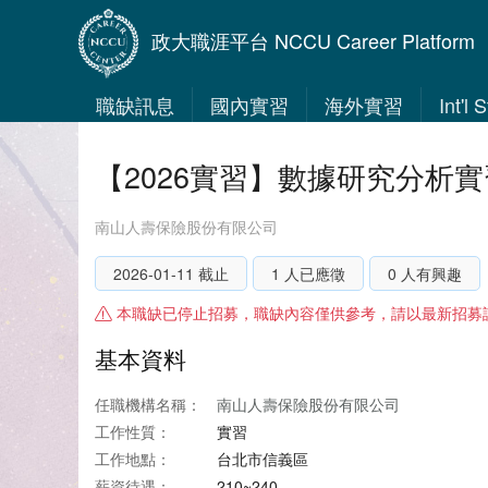
政大職涯平台 NCCU Career Platform
職缺訊息
國內實習
海外實習
Int'l
【2026實習】數據研究分析實
南山人壽保險股份有限公司
2026-01-11 截止
1 人已應徵
0 人有興趣
本職缺已停止招募，職缺內容僅供參考，請以最新招募
基本資料
任職機構名稱：
南山人壽保險股份有限公司
工作性質：
實習
工作地點：
台北市信義區
薪資待遇：
210~240