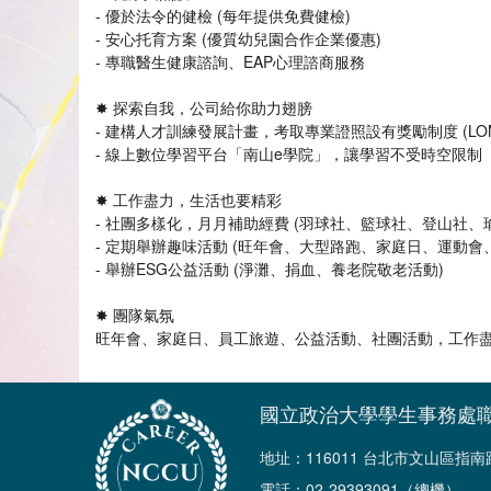
- 優於法令的健檢 (每年提供免費健檢)
- 安心托育方案 (優質幼兒園合作企業優惠)
- 專職醫生健康諮詢、EAP心理諮商服務
✸ 探索自我，公司給你助力翅膀
- 建構人才訓練發展計畫，考取專業證照設有獎勵制度 (LO
- 線上數位學習平台「南山e學院」，讓學習不受時空限制
✸ 工作盡力，生活也要精彩
- 社團多樣化，月月補助經費 (羽球社、籃球社、登山社、
- 定期舉辦趣味活動 (旺年會、大型路跑、家庭日、運動會
- 舉辦ESG公益活動 (淨灘、捐血、養老院敬老活動)
✸ 團隊氣氛
旺年會、家庭日、員工旅遊、公益活動、社團活動，工作
國立政治大學學生事務處
地址：116011 台北市文山區指
電話：02-29393091（總機）