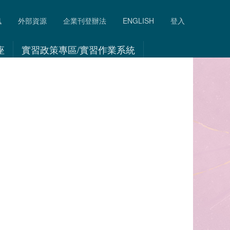
訊
外部資源
企業刊登辦法
ENGLISH
登入
座
實習政策專區/實習作業系統