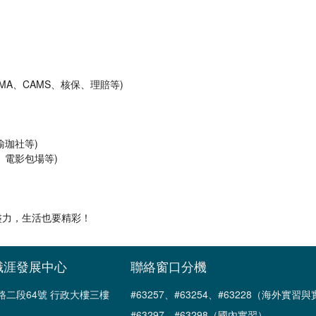
MA、CAMS、核保、理賠等)
瑜珈社等)
、電影包場等)
盡力，生活也要精彩！
職涯發展中心
聯絡窗口分機
南路二段64號 行政大樓三樓
#63257、#63254、#63228（海外實
#63297、#63298（國內實習）