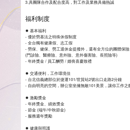
3.具團隊合作及配合度高，對工作及業務具備熱誠
福利制度
✸ 基本福利
- 優於勞基法之特殊休假制度
- 全台獨有健康假、志工假
- 勞保、健保、勞工退休金提撥外，還有全方位的團體保險
(門診險、醫療險、意外險、意外傷害險、長照險等)
- 年終獎金 / 員工酬勞 / 婚喪喜慶致禮
✸ 交通便利，工作環境佳
- 台北信義總部位於捷運101/世貿站2號出口走路2分鐘
- 自由明亮的空間，辦公室坐擁無敵101美景，讓你工作之
✸ 激勵獎金
- 年終獎金、績效獎金
- 節金 (端午/中秋節金)
- 服務週年獎勵
✸ 健康與照護