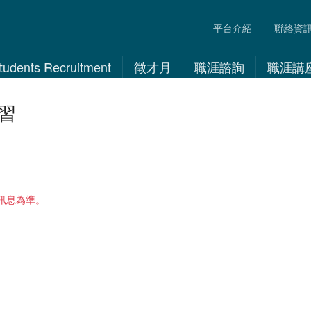
平台介紹
聯絡資
 Students Recruitment
徵才月
職涯諮詢
職涯講
習
訊息為準。