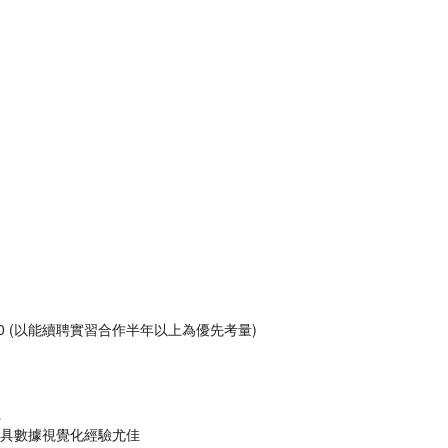
0-17:00 (以能續聘實習合作半年以上為優先考量)
系
分析工具，具數據視覺化經驗尤佳