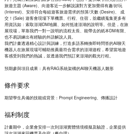
旅遊主題 (Aware)、向遊客近一步解說讓對方更加覺得有趣/好玩
(Interest)、安排符合每組遊客旅遊需求的預算/天數 (Desire)、 成
交！(Sale) 遊客會現場下單機票、行程、住宿，並繼續蒐集更多有
用資訊如：索取澎湖DM地圖、如何抵達澎湖的說明等。但是，在旅
展現場，單靠我們一對一說明的流程太長、能帶去的紙本DM有限、
也不易訓練出有經驗的外語解說人員。
我們計畫透過精心設計與訓練，打造多語系轉換即時問答的AI聊天
機器人在旅展現場可輔助推薦最符合需求的澎湖遊程，希望當地遊
客感受到我們的熱誠，並透過我們預訂來澎湖的觀光行程。
預期參與項目成果：具有RAG系統架構的AI聊天機器人雛形
條件要求
期望學生具備的技能或背景：Prompt Engineering、傳播設計
福利制度
計畫期中，企業會安排一次到澎湖實體情境模擬及驗證，企業提供
該次澎湖來回機票及住宿（餐自理）