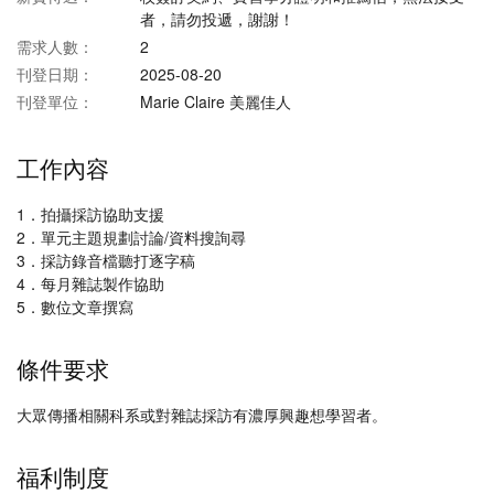
者，請勿投遞，謝謝！
需求人數：
2
刊登日期：
2025-08-20
刊登單位：
Marie Claire 美麗佳人
工作內容
1．拍攝採訪協助支援
2．單元主題規劃討論/資料搜詢尋
3．採訪錄音檔聽打逐字稿
4．每月雜誌製作協助
5．數位文章撰寫
條件要求
大眾傳播相關科系或對雜誌採訪有濃厚興趣想學習者。
福利制度