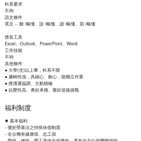
科系要求
不拘
語文條件
英文 -- 聽 /略懂、說 /略懂、讀 /略懂、寫 /略懂
擅長工具
Excel、Outlook、PowerPoint、Word
工作技能
不拘
其他條件
● 大學(含)以上畢，科系不限
● 邏輯性強，具細心、耐心，能獨立作業
● 擅溝通協調、主動積極
● 抗壓性高、勇於承擔、樂於迎接挑戰
福利制度
✸ 基本福利
- 優於勞基法之特殊休假制度
- 全台獨有健康假、志工假
- 勞保、健保、勞工退休金提撥外，還有全方位的團體保險