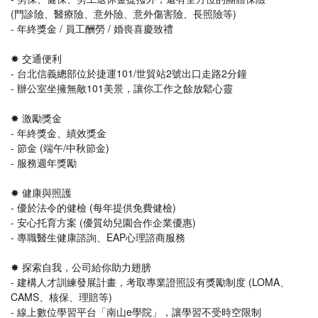
(門診險、醫療險、意外險、意外傷害險、長照險等)
- 年終獎金 / 員工酬勞 / 婚喪喜慶致禮
✸ 交通便利
- 台北信義總部位於捷運101/世貿站2號出口走路2分鐘
- 辦公室坐擁無敵101美景，讓你工作之餘放鬆心靈
✸ 激勵獎金
- 年終獎金、績效獎金
- 節金 (端午/中秋節金)
- 服務週年獎勵
✸ 健康與照護
- 優於法令的健檢 (每年提供免費健檢)
- 安心托育方案 (優質幼兒園合作企業優惠)
- 專職醫生健康諮詢、EAP心理諮商服務
✸ 探索自我，公司給你助力翅膀
- 建構人才訓練發展計畫，考取專業證照設有獎勵制度 (LOMA、
CAMS、核保、理賠等)
- 線上數位學習平台「南山e學院」，讓學習不受時空限制