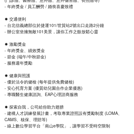
(門診險、醫療險、意外險、意外傷害險、長照險等)
- 年終獎金 / 員工酬勞 / 婚喪喜慶致禮
✸ 交通便利
- 台北信義總部位於捷運101/世貿站2號出口走路2分鐘
- 辦公室坐擁無敵101美景，讓你工作之餘放鬆心靈
✸ 激勵獎金
- 年終獎金、績效獎金
- 節金 (端午/中秋節金)
- 服務週年獎勵
✸ 健康與照護
- 優於法令的健檢 (每年提供免費健檢)
- 安心托育方案 (優質幼兒園合作企業優惠)
- 專職醫生健康諮詢、EAP心理諮商服務
✸ 探索自我，公司給你助力翅膀
- 建構人才訓練發展計畫，考取專業證照設有獎勵制度 (LOMA、
CAMS、核保、理賠等)
- 線上數位學習平台「南山e學院」，讓學習不受時空限制