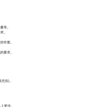
請書等。
要求。
內控作業。
。
構的要求。
驗尤佳)。
以上更佳。