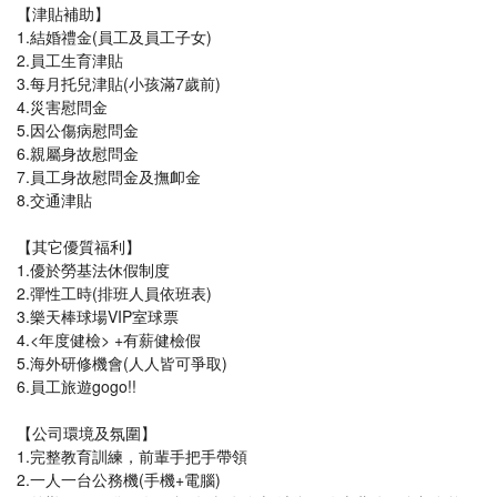
【津貼補助】
1.結婚禮金(員工及員工子女)
2.員工生育津貼
3.每月托兒津貼(小孩滿7歲前)
4.災害慰問金
5.因公傷病慰問金
6.親屬身故慰問金
7.員工身故慰問金及撫卹金
8.交通津貼
【其它優質福利】
1.優於勞基法休假制度
2.彈性工時(排班人員依班表)
3.樂天棒球場VIP室球票
4.<年度健檢> +有薪健檢假
5.海外研修機會(人人皆可爭取)
6.員工旅遊gogo!!
【公司環境及氛圍】
1.完整教育訓練，前輩手把手帶領
2.一人一台公務機(手機+電腦)