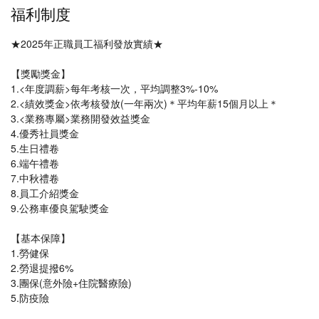
福利制度
★2025年正職員工福利發放實績★
【獎勵獎金】
1.<年度調薪>每年考核一次，平均調整3%-10%
2.<績效獎金>依考核發放(一年兩次)＊平均年薪15個月以上＊
3.<業務專屬>業務開發效益獎金
4.優秀社員獎金
5.生日禮卷
6.端午禮卷
7.中秋禮卷
8.員工介紹獎金
9.公務車優良駕駛獎金
【基本保障】
1.勞健保
2.勞退提撥6%
3.團保(意外險+住院醫療險)
5.防疫險