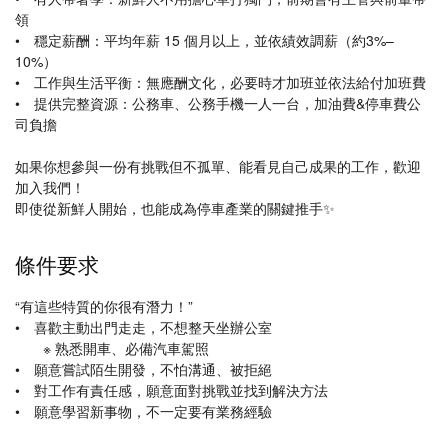
領
• 穩定薪酬：平均年薪 15 個月以上，並依績效調薪（約3%–
10%）
• 工作與生活平衡：無應酬文化，必要時才加班並依法給付加班費
• 提供完整資源：公務車、公務手機一人一台，加油費&停車費公
司負擔
如果你想參與一份有挑戰但不孤單、能看見自己成果的工作，歡迎
加入我們！
即使從新鮮人開始，也能成為停車產業的關鍵推手✨
條件要求
“有這些特質的你很有潛力！”
• 喜歡主動出門走走，不想整天坐辦公室
※ 熟悉開車、必備汽車駕照
• 願意嘗試陌生開發，不怕溝通、被拒絕
• 對工作有責任感，願意面對挑戰並找到解決方法
• 願意學習新事物，不一定要有業務經驗