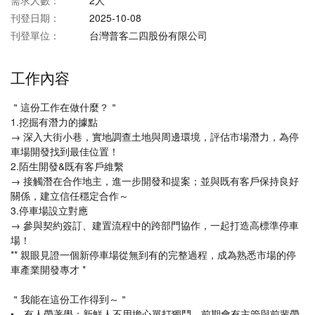
需求人數：
2人
刊登日期：
2025-10-08
刊登單位：
台灣普客二四股份有限公司
工作內容
＂這份工作在做什麼？＂
1.挖掘有潛力的據點
→ 深入大街小巷，實地調查土地與周邊環境，評估市場潛力，為停
車場開發找到最佳位置！
2.陌生開發&既有客戶維繫
→ 接觸潛在合作地主，進一步開發和提案；並與既有客戶保持良好
關係，建立信任穩定合作～
3.停車場設立對應
→ 參與契約簽訂、建置流程中的跨部門協作，一起打造高標準停車
場！
** 親眼見證一個新停車場從無到有的完整過程，成為熟悉市場的停
車產業開發專才 *
＂我能在這份工作得到～＂
• 有人帶著學：新鮮人不用擔心單打獨鬥，前期會有主管與前輩帶