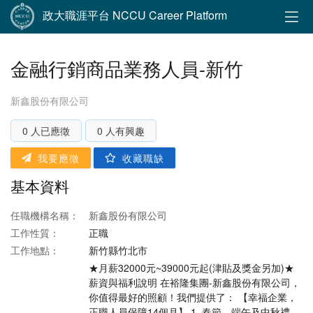
政大職涯平台 NCCU Career Platform
金融行銷商品業務人員-新竹
新鑫股份有限公司
0 人已應徵
0 人有興趣
我要應徵
收藏職缺
基本資料
任職機構名稱：
新鑫股份有限公司
工作性質：
正職
工作地點：
新竹縣竹北市
★月薪32000元~39000元起(津貼及獎金另加)★
薪資與福利說明 在裕隆集團-新鑫股份有限公司，
你值得最好的照顧！我們提供了： 【幸福企業，
正職人員保障14個月】 1. 春節、端午及中秋禮