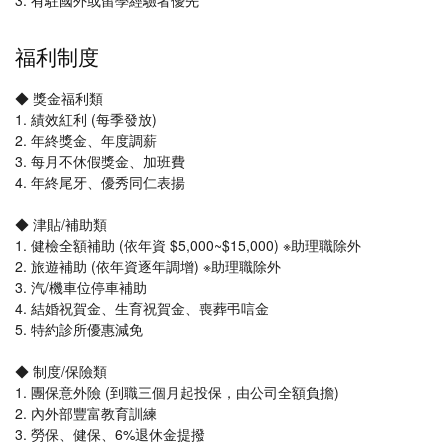
3. 有駐國外或留學經驗者優先
福利制度
◆ 獎金福利類
1. 績效紅利 (每季發放)
2. 年終獎金、年度調薪
3. 每月不休假獎金、加班費
4. 年終尾牙、優秀同仁表揚
◆ 津貼/補助類
1. 健檢全額補助 (依年資 $5,000~$15,000) ※助理職除外
2. 旅遊補助 (依年資逐年調增) ※助理職除外
3. 汽/機車位停車補助
4. 結婚祝賀金、生育祝賀金、喪葬弔唁金
5. 特約診所優惠減免
◆ 制度/保險類
1. 團保意外險 (到職三個月起投保，由公司全額負擔)
2. 內外部豐富教育訓練
3. 勞保、健保、6%退休金提撥