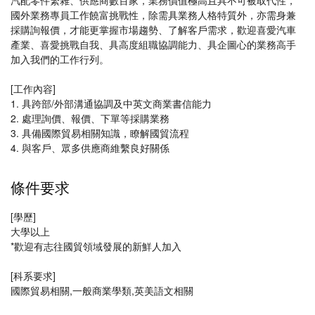
汽配零件繁雜、供應商數百家，業務價值極高且具不可被取代性，
國外業務專員工作饒富挑戰性，除需具業務人格特質外，亦需身兼
採購詢報價，才能更掌握市場趨勢、了解客戶需求，歡迎喜愛汽車
產業、喜愛挑戰自我、具高度組職協調能力、具企圖心的業務高手
加入我們的工作行列。
[工作內容]
1. 具跨部/外部溝通協調及中英文商業書信能力
2. 處理詢價、報價、下單等採購業務
3. 具備國際貿易相關知識，瞭解國貿流程
4. 與客戶、眾多供應商維繫良好關係
條件要求
[學歷]
大學以上
*歡迎有志往國貿領域發展的新鮮人加入
[科系要求]
國際貿易相關,一般商業學類,英美語文相關