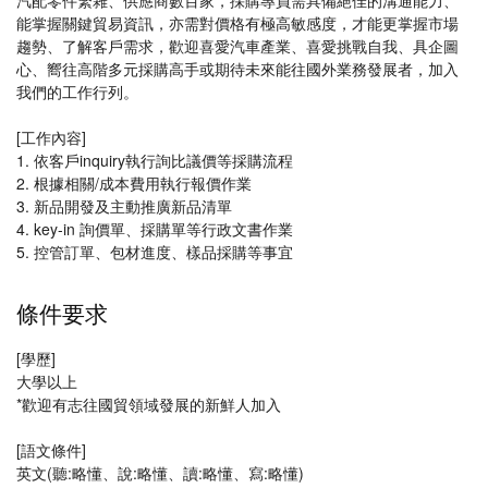
汽配零件繁雜、供應商數百家，採購專員需具備絕佳的溝通能力、
能掌握關鍵貿易資訊，亦需對價格有極高敏感度，才能更掌握市場
趨勢、了解客戶需求，歡迎喜愛汽車產業、喜愛挑戰自我、具企圖
心、嚮往高階多元採購高手或期待未來能往國外業務發展者，加入
我們的工作行列。
[工作內容]
1. 依客戶inquiry執行詢比議價等採購流程
2. 根據相關/成本費用執行報價作業
3. 新品開發及主動推廣新品清單
4. key-in 詢價單、採購單等行政文書作業
5. 控管訂單、包材進度、樣品採購等事宜
條件要求
[學歷]
大學以上
*歡迎有志往國貿領域發展的新鮮人加入
[語文條件]
英文(聽:略懂、說:略懂、讀:略懂、寫:略懂)