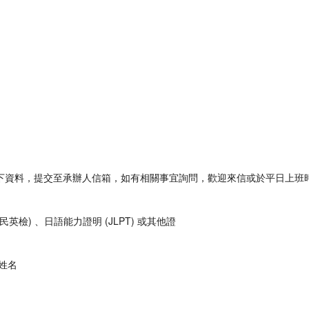
以下資料，提交至承辦人信箱，如有相關事宜詢問，歡迎來信或於平日上班時
全民英檢) 、日語能力證明 (JLPT) 或其他證
生姓名