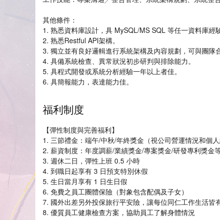
其他條件：
1. 熟悉資料庫設計，具 MySQL/MS SQL 等任一資料庫經
2. 熟悉Restful API架構。
3. 獨立並有良好邏輯進行系統架構及內容規劃，可與團隊
4. 具備系統檢查、異常狀況初步研判與排除能力。
5. 具程式開發或系統分析經驗一年以上者佳。
6. 具簡報能力，表達能力佳。
福利制度
【彈性制度與完善福利】
1. 三節禮金：端午/中秋/年終獎金（視公司營運情況和個
2. 薪資制度：年度調薪/業績獎金/專案獎金/研發專利獎金
3. 週休二日，彈性上班 0.5 小時
4. 到職日起享有 3 日預支特別休假
5. 生日當月享有 1 日生日假
6. 免費之員工團體保險（對象包含配偶及子女）
7. 國外出差另外投保旅行平安險，讓每位同仁工作生活皆
8. 優質員工健康檢查方案，協助員工了解身體情況