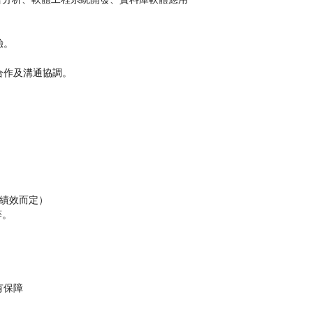
驗。
合作及溝通協調。
人績效而定）
等。
有保障