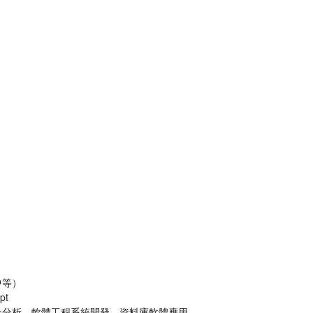
中等）
pt
合分析、軟體工程系統開發、資料庫軟體應用