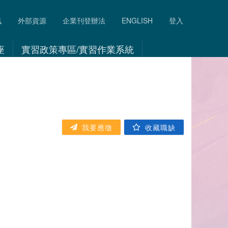
訊
外部資源
企業刊登辦法
ENGLISH
登入
座
實習政策專區/實習作業系統
我要應徵
收藏職缺