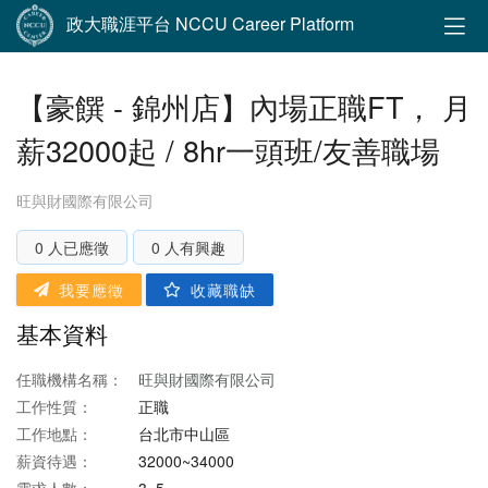
政大職涯平台 NCCU Career Platform
【豪饌 - 錦州店】內場正職FT， 月
薪32000起 / 8hr一頭班/友善職場
旺與財國際有限公司
0 人已應徵
0 人有興趣
我要應徵
收藏職缺
基本資料
任職機構名稱：
旺與財國際有限公司
工作性質：
正職
工作地點：
台北市中山區
薪資待遇：
32000~34000