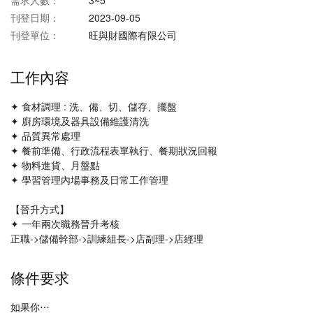
需求人數：
3~5
刊登日期：
2023-09-05
刊登單位：
旺與財國際有限公司
工作內容
✦ 食材調理 : 洗、備、切、儲存、擺盤
✦ 廚房環境及器具設備維護清洗
✦ 品質異常處理
✦ 餐前準備、行政流程表單執行、餐期狀況回報
✦ 物料進貨、月盤點
✦ 學習管理內場事務及日常工作管理
【晉升方式】
✦ 一年兩次職務晉升考核
正職->儲備幹部->訓練組長->店副理->店經理
條件要求
如果你⋯