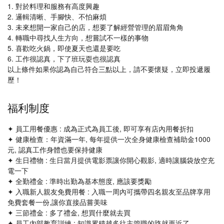
1. 對於料理和服務有高度興趣
2. 邏輯清晰、手腳快、不怕麻煩
3. 未來想開一家自己的店，想要了解經營管理的眉眉角角
4. 轉職中尋找人生方向，想嘗試不一樣的事物
5. 喜歡吃火鍋，即使夏天也還是要吃
6. 工作很認真，下了班玩耍也很認真
以上條件如果你認為自己符合三點以上，請不要懷疑，立即投遞履
歷！
福利制度
✦ 員工用餐優惠 : 成為正式為員工後, 即可享有店內用餐折扣
✦ 健康檢查：年資滿一年, 每年提供一次全身健康檢查補助金1000
元, 認真工作身體也要保持健康
✦ 生日禮物 : 生日當月提供電影票讓你開心觀影, 適時讓腦袋放空充
電一下
✦ 全勤禮金 : 準時出勤為基本態度, 應該要獎勵
✦ 入職新人親友免費用餐 : 入職一周內可攜帶四名親友至品牌享用
免費套餐一份,讓你直接品嘗美味
✦ 三節禮金 : 多了禮金, 想買什麼就去買
✦ 員工內部教育訓練 : 知識累積越多往主管職的路就更近了