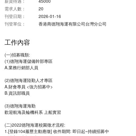
薪資待遇：
45000
需求人數：
20
刊登日期：
2026-01-16
刊登單位：
香港商德翔海運有限公司台灣分公司
工作內容
(一)招募職類:
(1)德翔海運儲備幹部專區
A.業務行銷部人員
(2)德翔海運陸勤人才專區
A.財會專員 <強力招募中>
B.資訊部職員
(3)德翔海運海勤
歡迎航海及輪機科系 上船實習
(二)2022德翔海運校園徵才流程:
1.[登錄104履歷主動應徵] 收件期間: 即日起~持續招募中