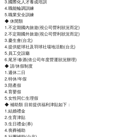
3.國際化人才養成培訓
4.職能輪調訓練
5.職業安全訓練
◆ 休閒類
1.不定期國內旅遊(視公司營利狀況而定)
2.不定期國外旅遊(視公司營利狀況而定)
3.慶生會(台北)
4.提供籃球社及羽球社場地活動(台北)
5.員工交誼廳
6.尾牙/春酒(依公司年度營運狀況辦理)
◆ 請/休假制度
1.週休二日
2.特休/年假
3.陪產假
4.育嬰假
5.女性同仁生理假
◆ 補助類 目前提供福利津貼如下：
1.結婚禮金
2.生育津貼
3.生日禮金(券)
4.喪葬補助
5.社團補助(台北)