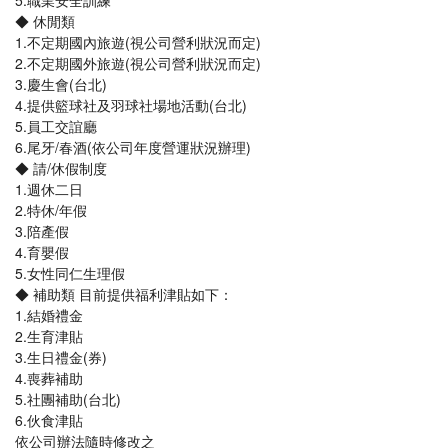
5.職業安全訓練
◆ 休閒類
1.不定期國內旅遊(視公司營利狀況而定)
2.不定期國外旅遊(視公司營利狀況而定)
3.慶生會(台北)
4.提供籃球社及羽球社場地活動(台北)
5.員工交誼廳
6.尾牙/春酒(依公司年度營運狀況辦理)
◆ 請/休假制度
1.週休二日
2.特休/年假
3.陪產假
4.育嬰假
5.女性同仁生理假
◆ 補助類 目前提供福利津貼如下：
1.結婚禮金
2.生育津貼
3.生日禮金(券)
4.喪葬補助
5.社團補助(台北)
6.伙食津貼
依公司辦法隨時修改之