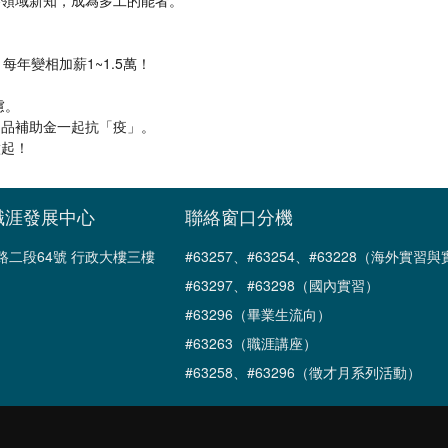
各領域新知，成為多工的能者。
年變相加薪1~1.5萬！
慮。
用品補助金一起抗「疫」。
做起！
職涯發展中心
聯絡窗口分機
南路二段64號 行政大樓三樓
#63257、#63254、#63228（海外實
#63297、#63298（國內實習）
#63296（畢業生流向）
#63263（職涯講座）
#63258、#63296（徵才月系列活動）