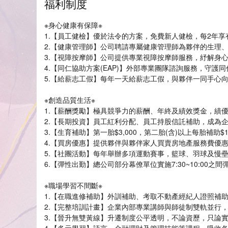
福利制度
※身心健康有保障※
1.【員工健檢】優於法令的方案，免費新人健檢，每2年享
2.【健康管理師】公司聘請專屬健康管理師為夥伴的生理
3.【視障按摩師】公司提供專業視障按摩師服務，紓解身
4.【同仁協助方案(EAP)】外部專業團隊諮詢服務，守護
5.【給薪志工假】每年一天給薪志工假，與夥伴一同手心
※創造品質生活※
1.【薪酬獎勵】極具競爭力的薪酬、年終及績效獎金，績
2.【長期投資】員工紅利分配、員工持股信託補助，成為
3.【生育補助】第一胎$3,000，第二胎(含)以上每胎補助$1
4.【買房優惠】提供夥伴與夥伴家人買賣房地產服務費優
5.【社團活動】每年舉辦多項運動賽事，籃球、羽球及慢
6.【彈性出勤】總公司部分幕僚單位實施7:30~10:00
※職場學習不間斷※
1.【在職進修補助】外訓補助、考取不動產經紀人證照補
2.【完整培訓計畫】企業內部專業講師與師徒制雙軌並行
3.【晉升無雙黃線】升遷制度公平透明，不論資歷，只論