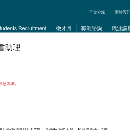
平台介紹
聯絡資
 Students Recruitment
徵才月
職涯諮詢
職涯講
書助理
訊息為準。
個月最低保障月薪3.7萬。 2.晉升正式人員，加發獎勵金1.2萬。