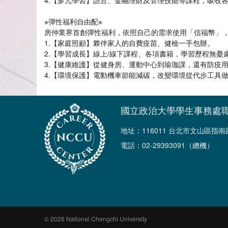
4.【多元學習】語言、金融理財及管理技能等課程，吸收
※彈性福利自由配※
房仲業界首創彈性福利，依照自己的需求使用「信福幣」，每
1.【家庭照顧】夥伴家人的自費疫苗、健檢一手包辦。
2.【學習成長】線上/線下課程、各項書籍，學習歷程無憂
3.【健康維護】從健身房、運動中心到瑜珈課，還有防疫
4.【環境保護】電動機車節能減碳，改變環境從代步工具
國立政治大學學生事務處
地址：116011 台北市文山區指
電話：02-29393091（總機）
© 2026 National Chengchi University