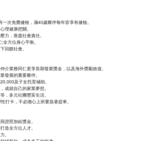
有一次免費健檢，滿40歲夥伴每年皆享有健檢。
、心理健康把關。
心壓力，善盡社會責任。
同仁全方位身心平衡。
向下回饋社會。
優仲介業務同仁更享長期發展獎金，以及海外獎勵旅遊。
企業發展的重要夥伴。
20,000及子女托育補助。
惠，成就自己的家業夢想。
壘等，多元社團豐富生活。
之間彈性打卡，不必擔心上班要急著趕車。
助與證照加給獎金。
，打造全方位人才。
實力。