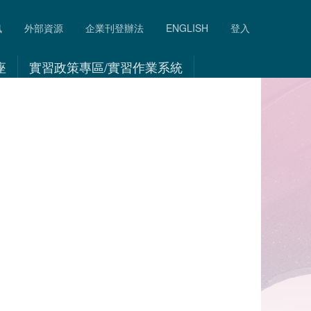
訊
外部資源
企業刊登辦法
ENGLISH
登入
座
實習政策專區/實習作業系統