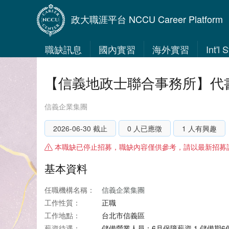
政大職涯平台 NCCU Career Platform
職缺訊息
國內實習
海外實習
Int'l
【信義地政士聯合事務所】代
信義企業集團
2026-06-30 截止
0 人已應徵
1 人有興趣
本職缺已停止招募，職缺內容僅供參考，請以最新招募
基本資料
任職機構名稱：
信義企業集團
工作性質：
正職
工作地點：
台北市信義區
薪資待遇：
儲備營業人員：6月保障薪資 1.儲備期6