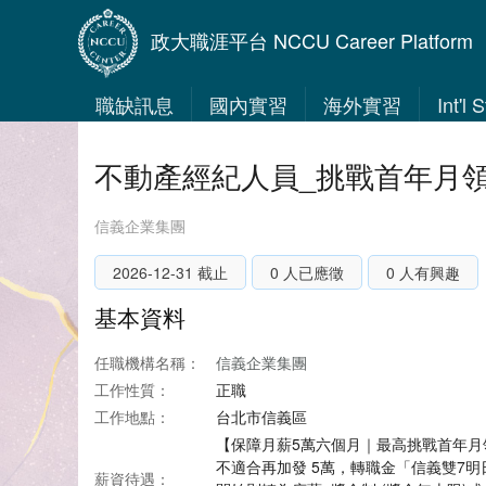
政大職涯平台 NCCU Career Platform
職缺訊息
國內實習
海外實習
Int'l
不動產經紀人員_挑戰首年月領
信義企業集團
2026-12-31 截止
0 人已應徵
0 人有興趣
基本資料
任職機構名稱：
信義企業集團
工作性質：
正職
工作地點：
台北市信義區
【保障月薪5萬六個月｜最高挑戰首年月領
不適合再加發 5萬，轉職金「信義雙7明日
薪資待遇：