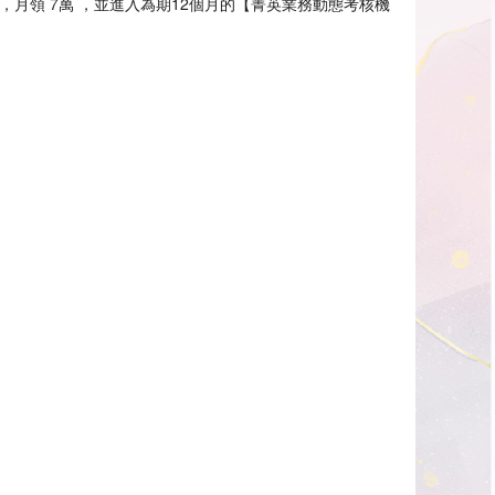
，月領 7萬 ，並進入為期12個月的【菁英業務動態考核機