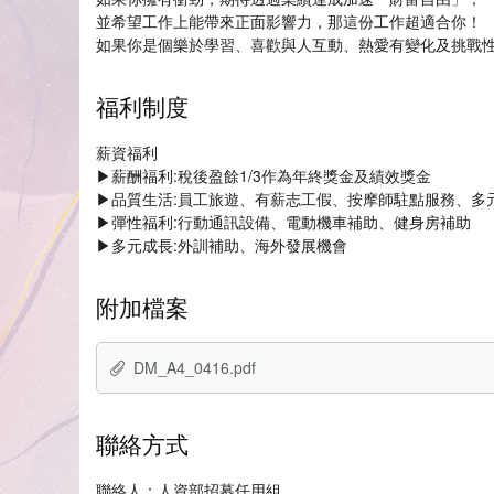
並希望工作上能帶來正面影響力，那這份工作超適合你！
如果你是個樂於學習、喜歡與人互動、熱愛有變化及挑戰
福利制度
薪資福利
▶薪酬福利:稅後盈餘1/3作為年終獎金及績效獎金
▶品質生活:員工旅遊、有薪志工假、按摩師駐點服務、多
▶彈性福利:行動通訊設備、電動機車補助、健身房補助
▶多元成長:外訓補助、海外發展機會
附加檔案
DM_A4_0416.pdf
聯絡方式
聯絡人：人資部招募任用組