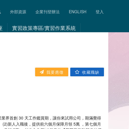
訊
外部資源
企業刊登辦法
ENGLISH
登入
座
實習政策專區/實習作業系統
我要應徵
收藏職缺
業業界首創 30 天工作鑑賞期，讓你來試用公司，期滿覺得
 (2)新人入職後，提供前六個月保障月領 5萬 ，第七個月