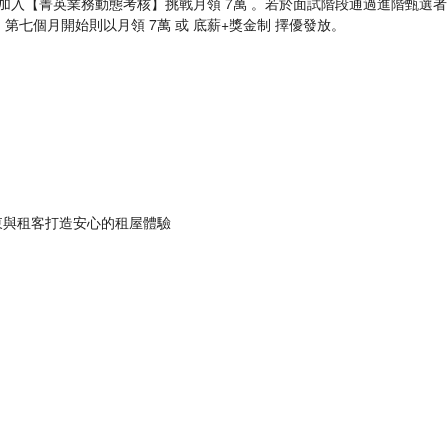
或加入【菁英業務動態考核】挑戰月領 7萬 。若於面試階段通過進階甄選者
第七個月開始則以月領 7萬 或 底薪+獎金制 擇優發放。
東與租客打造安心的租屋體驗