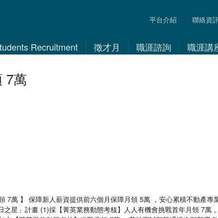
平台介紹
聯絡資
 Students Recruitment
徵才月
職涯諮詢
職涯講
 7萬
 7萬 】 保障新人薪資提供前六個月保障月領 5萬 ，安心累積不動產專
之星」計畫 (1)採【菁英業務動態考核】人人有機會挑戰首年月領 7萬 。