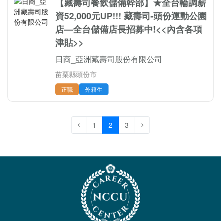
【藏壽司餐飲儲備幹部】★全台輪調薪
資52,000元UP!!! 藏壽司-頭份運動公園
店—全台儲備店長招募中!<<內含各項
津貼>>
日商_亞洲藏壽司股份有限公司
苗栗縣頭份市
正職
外籍生
1
2
3