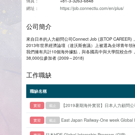
傳真：
+81-3-3263-6848
網址：
https://job.connectiu.com/en/plus/
公司簡介
來自日本的人力顧問公司Connect Job (原TOP C
2013年世界經濟論壇（達沃斯會議）上被選為全球青年領袖(Youn
我們擁有共計10個海外據點，與各國高中與大學院校合作
38,000位參加者 (2009～2018)
工作職缺
職缺名稱
【2019暑期海外實習】日本人力顧問公司Co
實習
截止
East Japan Railway-One week G
實習
截止
日本HDE Global Internship Program (GIP)
實習