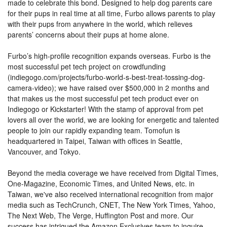
made to celebrate this bond. Designed to help dog parents care
for their pups in real time at all time, Furbo allows parents to play
with their pups from anywhere in the world, which relieves
parents’ concerns about their pups at home alone.
Furbo’s high-profile recognition expands overseas. Furbo is the
most successful pet tech project on crowdfunding
(indiegogo.com/projects/furbo-world-s-best-treat-tossing-dog-
camera-video); we have raised over $500,000 in 2 months and
that makes us the most successful pet tech product ever on
Indiegogo or Kickstarter! With the stamp of approval from pet
lovers all over the world, we are looking for energetic and talented
people to join our rapidly expanding team. Tomofun is
headquartered in Taipei, Taiwan with offices in Seattle,
Vancouver, and Tokyo.
Beyond the media coverage we have received from Digital Times,
One-Magazine, Economic Times, and United News, etc. in
Taiwan, we've also received international recognition from major
media such as TechCrunch, CNET, The New York Times, Yahoo,
The Next Web, The Verge, Huffington Post and more. Our
success has intrigued the Amazon Exclusives team to inquire