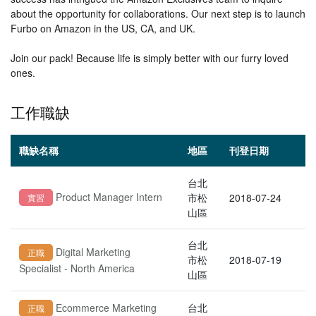
about the opportunity for collaborations. Our next step is to launch
Furbo on Amazon in the US, CA, and UK.
Join our pack! Because life is simply better with our furry loved
ones.
工作職缺
職缺名稱
地區
刊登日期
台北
Product Manager Intern
市松
2018-07-24
實習
山區
台北
Digital Marketing
正職
市松
2018-07-19
Specialist - North America
山區
Ecommerce Marketing
台北
正職