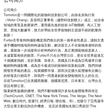
公司簡介
Tomofun是一間國際化的寵物科技新創公司，由張友辰執行長
（Victor Chang）及張明正董事長（趨勢科技創辦人）成立，結合各
領域的菁英及創業家們，運用最先進的技術-IoT物聯網、AI人工智
慧、雲端大數據等，致力於帶給全世界寵物飼主源源不絕的歡樂與
創新！
Furbo丟零食狗狗攝影機是我們推出的第一個革命性產品，讓飼主透
過手機隨時隨地與狗狗遠端互動，解決當主人不在寵物身邊時的焦
慮，還能進一步追蹤和分析狗狗的行為，真正實踐寵物就是家人，
永遠緊緊相依的願景。Furbo不只在台灣受注目，更在全世界超過五
十個國家熱銷，並於美國、加拿大、英國及日本成為亞馬遜單日最
暢銷狗狗攝影機，成為至今最成功的寵物科技新創品牌。我們持續
開發世界級的產品，拓展國際市場，因而決定擴大延攬擁有企圖心
的研發及行銷高手，與我們一同透過創新改變寵物與主人的生活。
目前Tomofun已在美國西雅圖、德國慕尼黑、日本東京、台灣台北
皆設有辦公室。
隨著銷售版圖的擴增，我們不斷地獲得許多知名媒體報導與肯定
(TechCrunch, CNET, The New York Times, The Verge, The Next
Web, 數位時代, 壹週刊, 經濟日報, 聯合報…等)，也吸引了亞馬遜等
大型企業主動洽詢合作機會． 並且於美國知名脫口秀節目”The