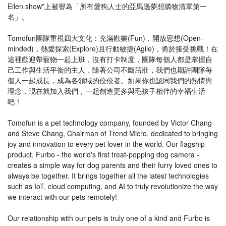
Ellen show”上被譽為「所有愛狗人士的亞馬遜夢想購物清單第一
名」。
Tomofun團隊重視四大文化：充滿歡樂(Fun)，開放思想(Open-
minded)，熱愛探索(Explore)且行動敏捷(Agile)，勇於接受挑戰！在
這裡歡迎帶寵物一起上班，沒有打卡制度，團隊每個人都是掌握自
己工作與生活平衡的主人．隨著公司不斷茁壯，我們也期許團隊每
個人一起成長，成為各領域的佼佼者。如果你也認同我們的熱情與
理念，現在就加入我們，一起創造更多與毛孩子相伴的幸福生活
吧！
Tomofun is a pet technology company, founded by Victor Chang
and Steve Chang, Chairman of Trend Micro, dedicated to bringing
joy and innovation to every pet lover in the world. Our flagship
product, Furbo - the world's first treat-popping dog camera -
creates a simple way for dog parents and their furry loved ones to
always be together. It brings together all the latest technologies
such as IoT, cloud computing, and AI to truly revolutionize the way
we interact with our pets remotely!
Our relationship with our pets is truly one of a kind and Furbo is