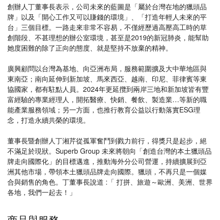
創辦人丁董事長表示，公司未來的藍圖是「屬於台灣在地的獵頭品
牌」以及「開心工作又可以賺錢的環境」、「打造年輕人未來的平
台」三個目標。一路走來非常不容易，不僅經歷過高壓高工時的草
創階段、不甚理想的辦公室環境，甚至是2019的新冠肺炎，能幫助
她度困難的除了正向的態度、就是堅持不放棄的精神。
廣興顧問以台灣為基地、向亞洲布局，服務範圍擴及大中華地區與
東南亞；南向延伸到新加坡、馬來西亞、越南、印尼、菲律賓等東
協國家，都有駐點人員。2024年更延攬到兩岸三地和新加坡皆有豐
富經驗的專業經理人，開拓醫療、快銷、餐飲、製造業…等新的職
能產業服務領域；另一方面，也推行教育公益以行動落實ESG理
念，打造永續共榮的環境。
董事長暨創辦人丁湘芹從孤軍奮鬥到戮力前行，得獎只是起步，絕
不滿足於現狀。Superb Group 未來將朝向「創造台灣的本土獵頭品
牌走向國際化」的目標邁進，推動海外分公司營運，持續擴展到亞
洲其他市場，帶領本土獵頭品牌走向國際。獵頭，不再只是一個媒
合與銷售的角色。丁董事長說道 :「 打拼、旅遊～歐洲、美洲、世界
各地，我們一起去！」
商品與服務