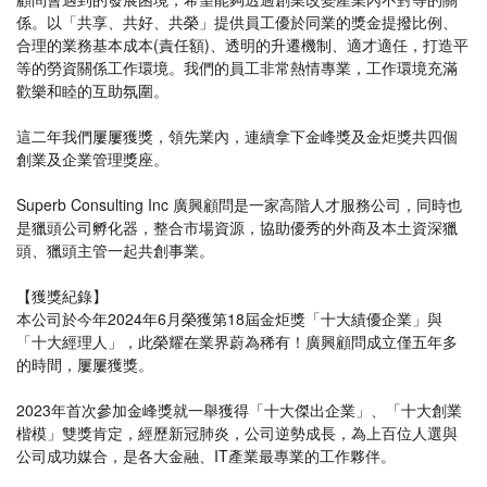
係。以「共享、共好、共榮」提供員工優於同業的獎金提撥比例、
合理的業務基本成本(責任額)、透明的升遷機制、適才適任，打造平
等的勞資關係工作環境。我們的員工非常熱情專業，工作環境充滿
歡樂和睦的互助氛圍。
這二年我們屢屢獲獎，領先業內，連續拿下金峰獎及金炬獎共四個
創業及企業管理獎座。
Superb Consulting Inc 廣興顧問是一家高階人才服務公司，同時也
是獵頭公司孵化器，整合市場資源，協助優秀的外商及本土資深獵
頭、獵頭主管一起共創事業。
【獲獎紀錄】
本公司於今年2024年6月榮獲第18屆金炬獎「十大績優企業」與
「十大經理人」，此榮耀在業界蔚為稀有！廣興顧問成立僅五年多
的時間，屢屢獲獎。
2023年首次參加金峰獎就一舉獲得「十大傑出企業」、「十大創業
楷模」雙獎肯定，經歷新冠肺炎，公司逆勢成長，為上百位人選與
公司成功媒合，是各大金融、IT產業最專業的工作夥伴。