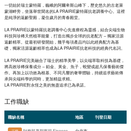
一切始於瑞士蒙特羅，巍峨的阿爾卑斯山峰下，歷史悠久的古老萊
蒙湖畔旁，坐落舉世聞名的LA PRAIRIE蒙特羅抗老調養中心。這裡
是純淨的返齡聖殿，凝住歲月的青春殿堂。
LA PRAIRIE以蒙特羅抗老調養中心先進療程為靈感，結合尖端生物
科技與珍稀天然植萃能量，打造出獨步全球的抗老配方 – 獨家活源
返齡精萃。從最初研發開始，幾乎每項產品均以此經典配方為基
礎，獨家活源返齡精萃也成為LA PRAIRIE抗老科技的經典代名詞。
LA PRAIRIE完美融合了瑞士的精準美學，以尖端萃取科技為基礎，
將高效珍稀保養成分 – 鉑金、黃金、魚子，蛻變成超凡保養藝術傑
作。再加上以功效為根基、不同凡響的奢華體驗，持續追求藝術傳
承與尖端科學的同時，更加精益求精。
LA PRAIRIE對永恆之美的無盡追求已為承諾。
工作職缺
職缺名稱
地區
刊登日期
財務部暑期實習 Finance
台北市
正職