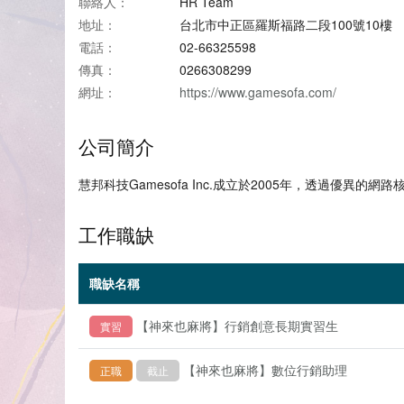
聯絡人：
HR Team
地址：
台北市中正區羅斯福路二段100號10樓
電話：
02-66325598
傳真：
0266308299
網址：
https://www.gamesofa.com/
公司簡介
慧邦科技Gamesofa Inc.成立於2005年，透過優異的網
工作職缺
職缺名稱
【神來也麻將】行銷創意長期實習生
實習
【神來也麻將】數位行銷助理
正職
截止