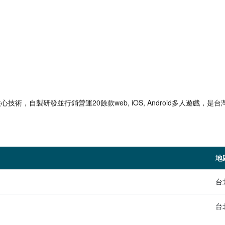
路核心技術，自製研發並行銷營運20餘款web, iOS, Android多人遊戲
地
台
台