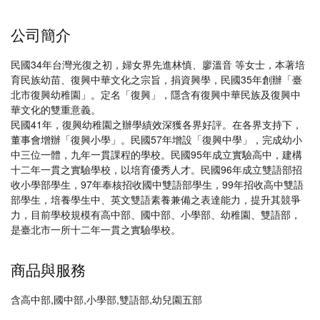
公司簡介
民國34年台灣光復之初，婦女界先進林慎、廖溫音 等女士，本著培
育民族幼苗、復興中華文化之宗旨，捐資興學，民國35年創辦「臺
北市復興幼稚園」。定名「復興」，隱含有復興中華民族及復興中
華文化的雙重意義。
民國41年，復興幼稚園之辦學績效深獲各界好評。在各界支持下，
董事會增辦「復興小學」。民國57年增設「復興中學」，完成幼小
中三位一體，九年一貫課程的學校。民國95年成立實驗高中，建構
十二年一貫之實驗學校，以培育優秀人才。民國96年成立雙語部招
收小學部學生，97年奉核招收國中雙語部學生，99年招收高中雙語
部學生，培養學生中、英文雙語素養兼備之表達能力，提升其競爭
力，目前學校規模有高中部、國中部、小學部、幼稚園、雙語部，
是臺北市一所十二年一貫之實驗學校。
商品與服務
含高中部,國中部,小學部,雙語部,幼兒園五部