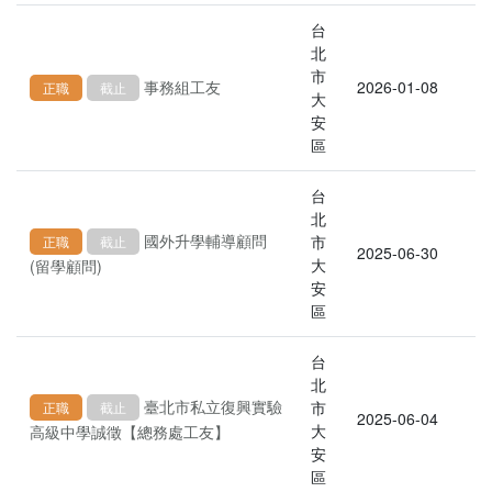
台
北
市
事務組工友
2026-01-08
正職
截止
大
安
區
台
北
國外升學輔導顧問
市
正職
截止
2025-06-30
大
(留學顧問)
安
區
台
北
臺北市私立復興實驗
市
正職
截止
2025-06-04
大
高級中學誠徵【總務處工友】
安
區