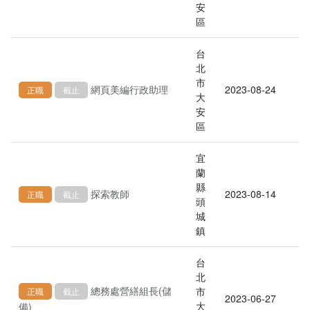
安
區
台
北
市
網頁美編行政助理
2023-08-24
正職
截止
大
安
區
宜
蘭
縣
探索教師
2023-08-14
正職
截止
頭
城
鎮
台
北
總務處營繕組長(儲
市
正職
截止
2023-06-27
大
備)