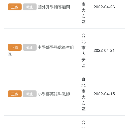
市
國外升學輔導顧問
2022-04-26
正職
截止
大
安
區
台
北
中學部學務處衛生組
市
正職
截止
2022-04-21
大
長
安
區
台
北
市
小學部英語科教師
2022-04-15
正職
截止
大
安
區
台
北