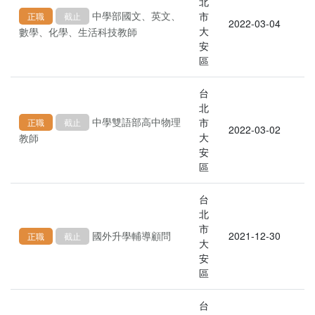
北
中學部國文、英文、
市
正職
截止
2022-03-04
大
數學、化學、生活科技教師
安
區
台
北
中學雙語部高中物理
市
正職
截止
2022-03-02
大
教師
安
區
台
北
市
國外升學輔導顧問
2021-12-30
正職
截止
大
安
區
台