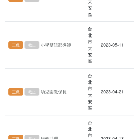
大
安
區
台
北
市
小學雙語部導師
2023-05-11
正職
截止
大
安
區
台
北
市
幼兒園教保員
2023-04-21
正職
截止
大
安
區
台
北
市
行政助理
2023-04-13
正職
截止