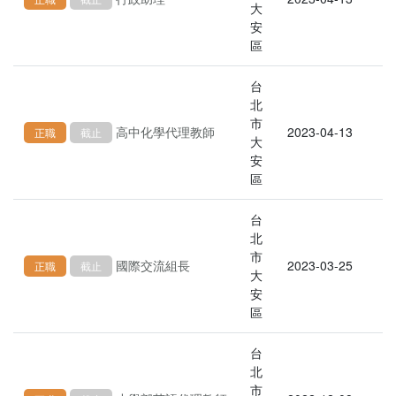
大
安
區
台
北
市
高中化學代理教師
2023-04-13
正職
截止
大
安
區
台
北
市
國際交流組長
2023-03-25
正職
截止
大
安
區
台
北
市