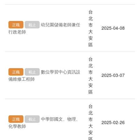
台
北
幼兒園儲備老師兼任
市
正職
截止
2025-04-08
大
行政老師
安
區
台
北
數位學習中心資訊設
市
正職
截止
2025-03-07
大
備維修工程師
安
區
台
北
中學部國文、物理、
市
正職
截止
2025-02-26
大
化學教師
安
區