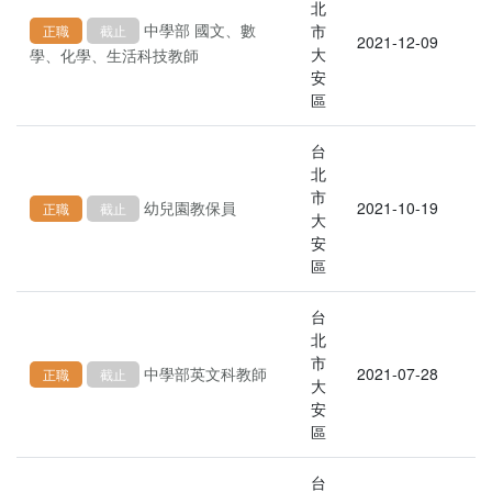
北
中學部 國文、數
市
正職
截止
2021-12-09
大
學、化學、生活科技教師
安
區
台
北
市
幼兒園教保員
2021-10-19
正職
截止
大
安
區
台
北
市
中學部英文科教師
2021-07-28
正職
截止
大
安
區
台