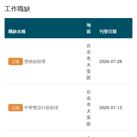
工作職缺
地
職缺名稱
區
刊登日期
台
北
市
營繕組助理
2026-07-28
正職
大
安
區
台
北
市
中學雙語行政助理
2026-07-13
正職
大
安
區