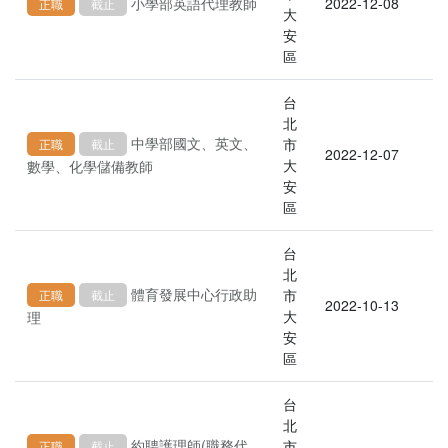
小學部英語代理教師
2022-12-08
正職
截止
大
安
區
台
北
中學部國文、英文、
市
正職
截止
2022-12-07
大
數學、化學儲備教師
安
區
台
北
體育發展中心行政助
市
正職
截止
2022-10-13
大
理
安
區
台
北
約聘護理師(職務代
市
正職
截止