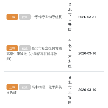
台
北
市
中學輔導室輔導組長
2026-03-31
正職
截止
大
安
區
台
北
臺北市私立復興實驗
正職
截止
市
2026-03-16
高級中學誠徵【小學部專任輔導教
大
師】
安
區
台
北
高中物理、化學與英
市
正職
截止
2026-03-10
大
文教師
安
區