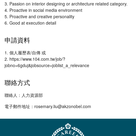
3. Passion on interior designing or architecture related category.
4. Proactive in social media environment
5. Proactive and creative personality
6. Good at execution detail
申請資料
1. 個人履歷表/自傳 或
2. https://www.104.com.tw/job/?
jobno=6gduj&jobsource=joblist_a_relevance
聯絡方式
聯絡人：人力資源部
電子郵件地址：rosemary.liu@akzonobel.com