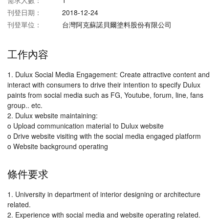
需求人數：
1
刊登日期：
2018-12-24
刊登單位：
台灣阿克蘇諾貝爾塗料股份有限公司
工作內容
1. Dulux Social Media Engagement: Create attractive content and
interact with consumers to drive their intention to specify Dulux
paints from social media such as FG, Youtube, forum, line, fans
group.. etc.
2. Dulux website maintaining:
o Upload communication material to Dulux website
o Drive website visiting with the social media engaged platform
o Website background operating
條件要求
1. University in department of interior designing or architecture
related.
2. Experience with social media and website operating related.