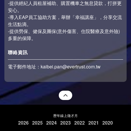
-提供經紀人員租屋補助、購置機車之無息貸款，打拼更
安心。
-導入EAP員工協助方案，舉辦「幸福講座」，分享交流
生活點滴。
-提供勞保、健保及團保(意外傷害、住院醫療及意外險)
多重的保障。
聯絡資訊
電子郵件地址：kaibei.pan@evertrust.com.tw
歷年線上徵才月
2026
2025
2024
2023
2022
2021
2020