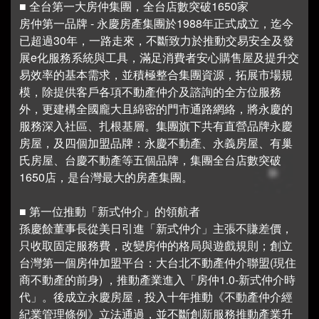
■ 全台第一大房仲集團，全台店數突破1650家
房仲第一品牌 - 永慶房產集團於1988年正式成立，迄今
已超過30年，一路走來，不斷致力於推動交易安全及發
展e化服務系統與工具，滿足消費者安心購售屋及提升交
易效率的基本需求，並積極整合集團資源，拓展市場規
模，除提供客戶各項不動產仲介及諮詢的全方位服務
外，更建構全國龐大且綿密的門市通路網絡，將永慶的
服務深入社區、扎根基層。集團旗下共有直營品牌永慶
房屋，及四個加盟品牌：永慶不動產、永義房屋、有巢
氏房屋、台慶不動產等五個品牌，集團全台店數突破
1650店，是台灣最大的房產集團。
■ 第一位推動「新式仲介」的領航者
孫慶餘董事長從美日引進「新式仲介」主張不賺差價，
只收取固定服務費，改變房仲的格局與遊戲規則；創立
台灣第一個房仲加盟平台：大台北不動產仲介聯盟(現住
商不動產的前身) ，推動產業進入「房仲1.0-新式仲介時
代」。後成立永慶房屋，投入十年推動《不動產仲介經
紀業管理條例》立法通過，並不斷創新服務推動產業升