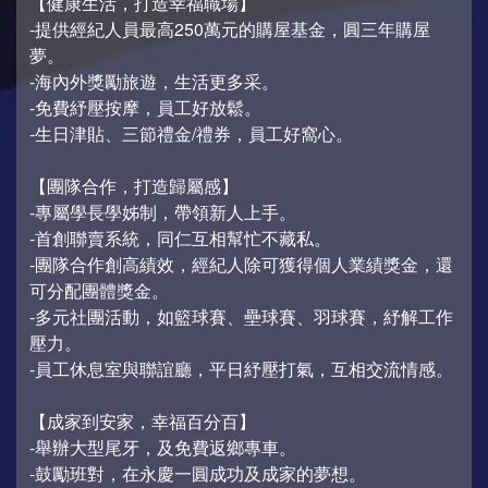
【健康生活，打造幸福職場】
-提供經紀人員最高250萬元的購屋基金，圓三年購屋
夢。
-海內外獎勵旅遊，生活更多采。
-免費紓壓按摩，員工好放鬆。
-生日津貼、三節禮金/禮券，員工好窩心。
【團隊合作，打造歸屬感】
-專屬學長學姊制，帶領新人上手。
-首創聯賣系統，同仁互相幫忙不藏私。
-團隊合作創高績效，經紀人除可獲得個人業績獎金，還
可分配團體獎金。
-多元社團活動，如籃球賽、壘球賽、羽球賽，紓解工作
壓力。
-員工休息室與聯誼廳，平日紓壓打氣，互相交流情感。
【成家到安家，幸福百分百】
-舉辦大型尾牙，及免費返鄉專車。
-鼓勵班對，在永慶一圓成功及成家的夢想。