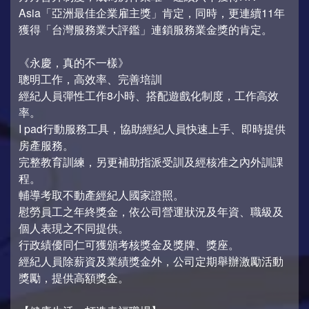
Asia「亞洲最佳企業雇主獎」肯定，同時，更連續11年
獲得「台灣服務業大評鑑」連鎖服務業金獎的肯定。
《永慶，真的不一樣》
聰明工作，高效率、完善培訓
經紀人員彈性工作8小時、搭配遊戲化制度，工作高效
率。
I pad行動服務工具，協助經紀人員快速上手、即時提供
房產服務。
完整教育訓練，另更補助指派受訓及經核准之內外訓課
程。
輔導考取不動產經紀人國家證照。
慰勞員工之年終獎金，依公司營運狀況及年資、職級及
個人表現之不同提供。
行政績優同仁可獲頒考核獎金及獎牌、獎座。
經紀人員除薪資及業績獎金外，公司定期舉辦激勵活動
獎勵，提供高額獎金。