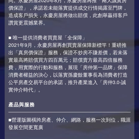
同。永慶房屋2020年8月，永慶房屋再推「兩大誠實房
價保證」，承諾若未能落實提供成交行情揭露至門牌，
造成客戶損失，永慶房屋將做出賠償，此創舉贏得客戶
讚賞更震撼業界。
■ 唯一提供消費者買賣屋「全保障」
2021年9月，永慶房屋再創買賣屋保障新標竿！重磅推
出「真房價保證」服務，保證不炒房不賺差價，若未落
實最高將賠償買方四百萬元；賠償賣方最高四倍服務
費，用實際的行動和服務，展現「房仲第一品牌」保障
消費者權益的決心，以落實孫慶餘董事長為消費者打造
公平房產交易平台的承諾，推升產業進入「房仲3.0-誠
實仲介時代」。
產品與服務
■營運版圖橫跨房產、仲介、網路，服務一次到位，職涯
發展空間更寬廣